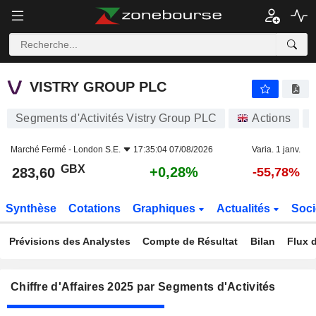
VISTRY GROUP PLC
283,60
p
+0,28%
VISTRY GROUP PLC
Segments d'Activités Vistry Group PLC
Actions
Marché Fermé -
London S.E.
17:35:04 07/08/2026
Varia. 1 janv.
GBX
+0,28%
283,60
-55,78%
Synthèse
Cotations
Graphiques
Actualités
Soci
Prévisions des Analystes
Compte de Résultat
Bilan
Flux d
Chiffre d'Affaires 2025 par Segments d'Activités