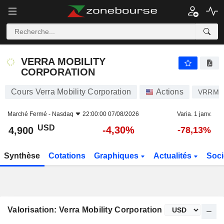
VERRA MOBILITY CORPORATION
4,900
$
-4,30%
VERRA MOBILITY
CORPORATION
Cours Verra Mobility Corporation
Actions
VRRM
Marché Fermé -
Nasdaq
22:00:00 07/08/2026
Varia. 1 janv.
USD
-4,30%
4,900
-78,13%
Synthèse
Cotations
Graphiques
Actualités
Soci
Valorisation: Verra Mobility Corporation