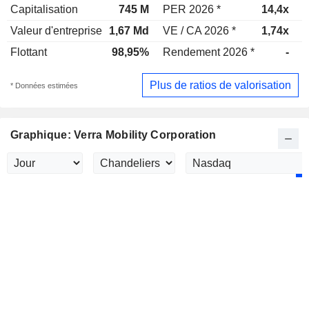
Capitalisation
745 M
PER 2026 *
14,4x
P
Valeur d'entreprise
1,67 Md
VE / CA 2026 *
1,74x
V
Flottant
98,95%
Rendement 2026 *
-
R
Plus de ratios de valorisation
* Données estimées
Graphique: Verra Mobility Corporation