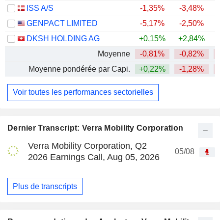
ISS A/S
-1,35%
-3,48%
+
GENPACT LIMITED
-5,17%
-2,50%
DKSH HOLDING AG
+0,15%
+2,84%
+
Moyenne
-0,81%
-0,82%
Moyenne pondérée par Capi.
+0,22%
-1,28%
Voir toutes les performances sectorielles
Dernier Transcript: Verra Mobility Corporation
Verra Mobility Corporation, Q2
05/08
2026 Earnings Call, Aug 05, 2026
Plus de transcripts