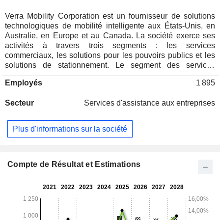
Verra Mobility Corporation est un fournisseur de solutions
technologiques de mobilité intelligente aux États-Unis, en
Australie, en Europe et au Canada. La société exerce ses
activités à travers trois segments : les services
commerciaux, les solutions pour les pouvoirs publics et les
solutions de stationnement. Le segment des services
commerciaux propose des solutions de gestion des péages
Employés
1 895
et des infractions, ainsi que des services d’immatriculation et
d’enregistrement pour les clients disposant de flottes
Secteur
Services d'assistance aux entreprises
commerciales, notamment les sociétés de location de
voitures (RAC) et les sociétés de gestion de flottes (FMC) en
Amérique du Nord. Il fournit également des services de
Plus d'informations sur la société
traitement des péages et des infractions. Le segment
Solutions gouvernementales propose des solutions et des
services automatisés de sécurité par contrôle
photographique aux États, municipalités, comtés, districts
Compte de Résultat et Estimations
scolaires et organismes chargés de l'application de la loi de
toutes tailles. Le segment Solutions de stationnement fournit
des logiciels de gestion du stationnement, des services de
traitement des transactions et des solutions matérielles aux
universités, aux municipalités, aux exploitants de parkings