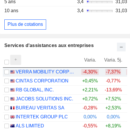
5 ans
3,4
31,03
10 ans
3,4
31,03
Plus de cotations
Services d'assistances aux entreprises
Varia.
Varia. 5j.
VERRA MOBILITY CORPORATION
-4,30%
-7,37%
CINTAS CORPORATION
+0,45%
-0,77%
RB GLOBAL, INC.
+2,21%
-13,69%
JACOBS SOLUTIONS INC.
+0,72%
+7,52%
BUREAU VERITAS SA
-0,28%
+2,53%
INTERTEK GROUP PLC
0,00%
0,00%
+
ALS LIMITED
-0,55%
+8,19%
+