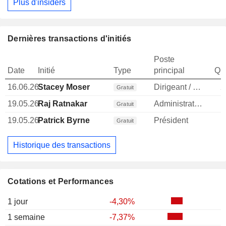
Plus d'insiders
Dernières transactions d'initiés
Poste
Date
Initié
Type
principal
Qua
16.06.26
Stacey Moser
Dirigeant / cadre principal
2
Gratuit
19.05.26
Raj Ratnakar
Administrateur
1
Gratuit
19.05.26
Patrick Byrne
Président
1
Gratuit
Historique des transactions
Cotations et Performances
1 jour
-4,30%
1 semaine
-7,37%