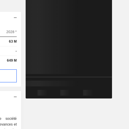
2028 *
63 M
-
649 M
e société
evances et