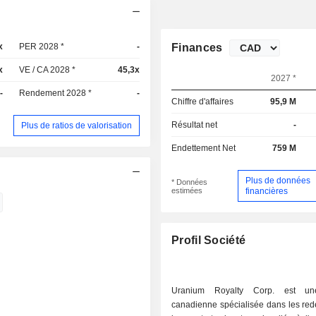
x
PER 2028 *
-
Finances
x
VE / CA 2028 *
45,3x
2027 *
-
Rendement 2028 *
-
Chiffre d'affaires
95,9 M
Résultat net
-
Plus de ratios de valorisation
Endettement Net
759 M
Plus de données
* Données
estimées
financières
Profil Société
Uranium Royalty Corp. est un
canadienne spécialisée dans les red