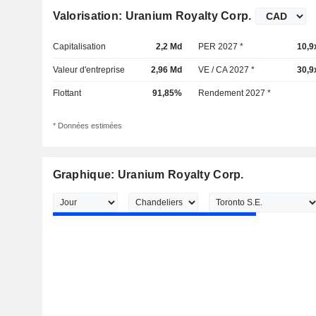
Valorisation: Uranium Royalty Corp.
Capitalisation
2,2 Md
PER 2027 *
10,9
Valeur d'entreprise
2,96 Md
VE / CA 2027 *
30,9
Flottant
91,85%
Rendement 2027 *
* Données estimées
Graphique: Uranium Royalty Corp.