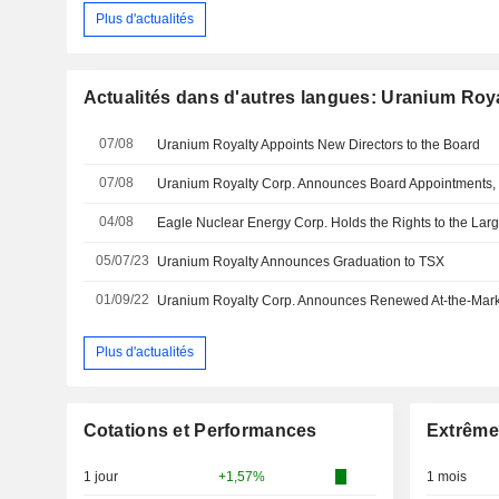
Plus d'actualités
Actualités dans d'autres langues: Uranium Roy
07/08
Uranium Royalty Appoints New Directors to the Board
07/08
Uranium Royalty Corp. Announces Board Appointments, E
04/08
05/07/23
Uranium Royalty Announces Graduation to TSX
01/09/22
Uranium Royalty Corp. Announces Renewed At-the-Mark
Plus d'actualités
Cotations et Performances
Extrême
1 jour
+1,57%
1 mois