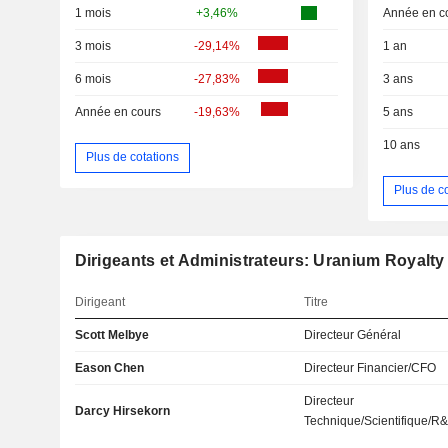
1 mois
+3,46%
Année en c
3 mois
-29,14%
1 an
6 mois
-27,83%
3 ans
Année en cours
-19,63%
5 ans
10 ans
Plus de cotations
Plus de c
Dirigeants et Administrateurs: Uranium Royalty
Dirigeant
Titre
Scott Melbye
Directeur Général
Eason Chen
Directeur Financier/CFO
Directeur
Darcy Hirsekorn
Technique/Scientifique/R