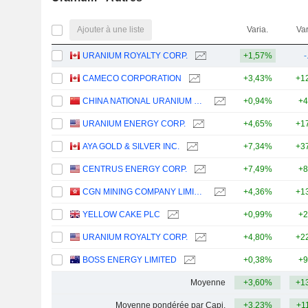
Ajouter à une liste
Varia.
Var
URANIUM ROYALTY CORP.
+1,57%
-
CAMECO CORPORATION
+3,43%
+1
CHINA NATIONAL URANIUM CO., LTD.
+0,94%
+4
URANIUM ENERGY CORP.
+4,65%
+1
AYA GOLD & SILVER INC.
+7,34%
+3
CENTRUS ENERGY CORP.
+7,49%
+8
CGN MINING COMPANY LIMITED
+4,36%
+1
YELLOW CAKE PLC
+0,99%
+2
URANIUM ROYALTY CORP.
+4,80%
+2
BOSS ENERGY LIMITED
+0,38%
+9
Moyenne
+3,60%
+1
Moyenne pondérée par Capi.
+3,23%
+1