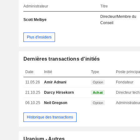
Administrateur
Titre
Directeur/Membre du
Scott Melbye
Conseil
Plus d'insiders
Dernières transactions d'initiés
Date
Initié
Type
Poste principa
11.05.26
Amir Adnani
Fondateur
Option
21.10.25
Darcy Hirsekorn
Achat
06.10.25
Neil Gregson
Administrateu
Option
Historique des transactions
Uranium - Autres