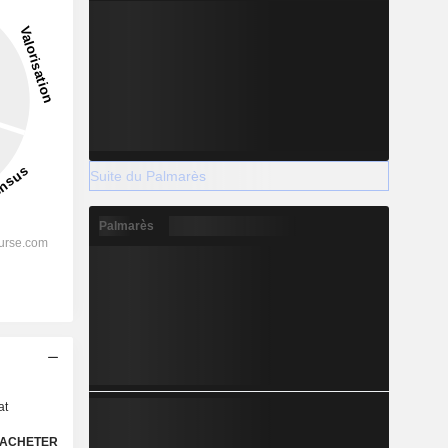
Suite du Palmarès
Palmarès
s
at
ACHETER