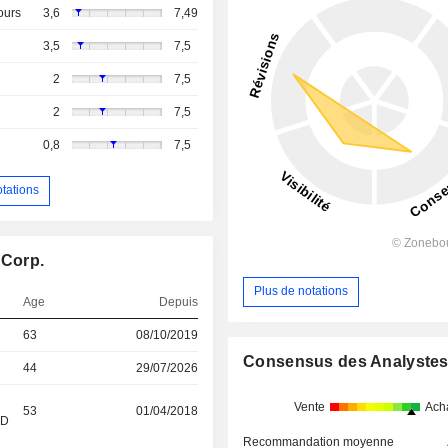
ours
3,6
7,49
3,5
7,5
2
7,5
2
7,5
0,8
7,5
otations
 Corp.
Plus de notations
Age
Depuis
63
08/10/2019
Consensus des Analyste
44
29/07/2026
Vente
Ach
53
01/04/2018
&D
Recommandation moyenne