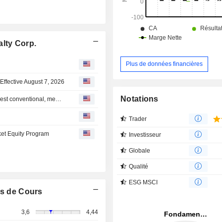
une redevance globale prioritaire de
projet Aberdeen, au Nunavut.
alty Corp.
Plus de données financières
ffective August 7, 2026
Notations
Eagle Nuclear Energy Corp. Holds the Rights to the Largest conventional, measured and indicated uranium Deposit in the USA, and It's Systematically Advancing It Toward Development
Trader
et Equity Program
Investisseur
Globale
Qualité
ESG MSCI
s de Cours
3,6
4,44