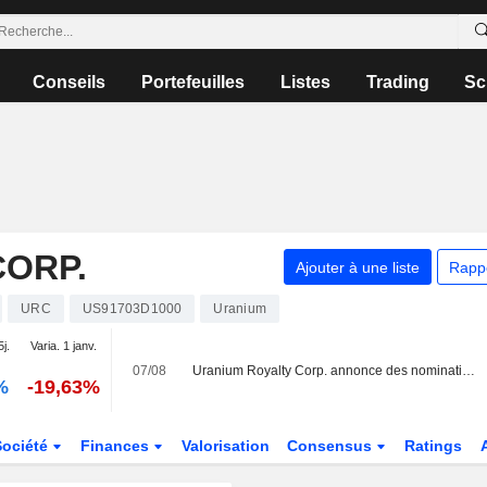
Conseils
Portefeuilles
Listes
Trading
Sc
CORP.
Ajouter à une liste
Rapp
URC
US91703D1000
Uranium
5j.
Varia. 1 janv.
07/08
Uranium Royalty Corp. annonce des nominations au sein de son conseil d'administration, effectives au 7 août 2026
%
-19,63%
Société
Finances
Valorisation
Consensus
Ratings