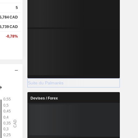
5
5,784
CAD
5,739
CAD
-0,78%
Suite du Palmarès
Devises / Forex