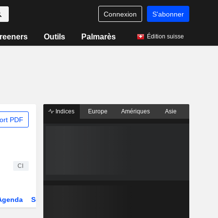
Connexion
S'abonner
reeners
Outils
Palmarès
Édition suisse
Indices
Europe
Amériques
Asie
ort PDF
CI
Agenda
Secteur
Dérivés