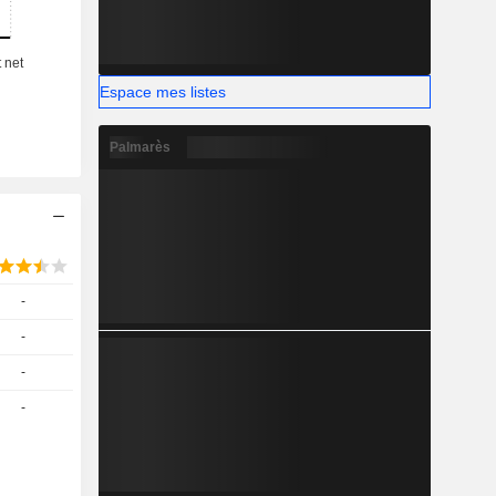
 2 % sur le
Espace mes listes
Palmarès
-
-
-
-