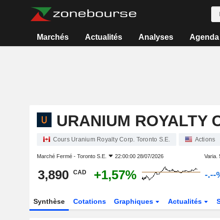
Marchés
Actualités
Analyses
Agenda
URANIUM ROYALTY 
Cours Uranium Royalty Corp. Toronto S.E.
Actions
Marché Fermé -
Toronto S.E.
22:00:00 28/07/2026
Varia. 
3,890
+1,57%
CAD
-.--
Synthèse
Cotations
Graphiques
Actualités