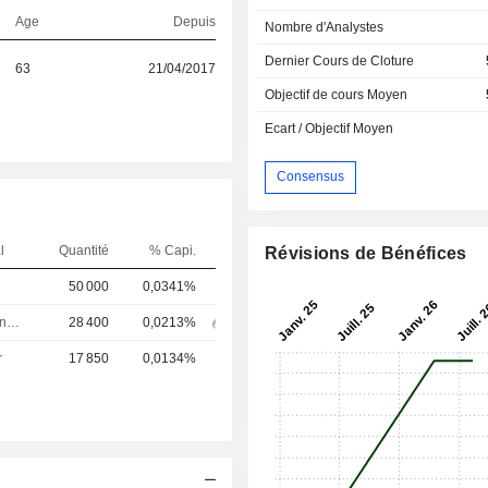
Age
Depuis
Nombre d'Analystes
Dernier Cours de Cloture
63
21/04/2017
Objectif de cours Moyen
Ecart / Objectif Moyen
Consensus
l
Quantité
% Capi.
Révisions de Bénéfices
50 000
0,0341%
Directeur technique
28 400
0,0213%
r
17 850
0,0134%