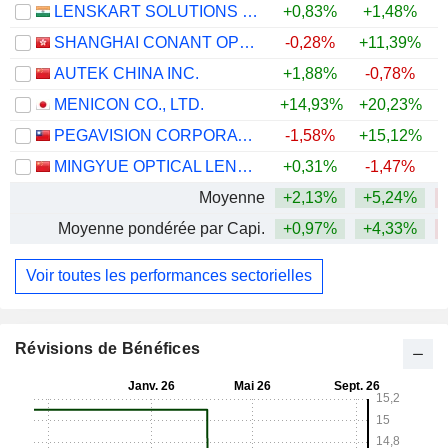
LENSKART SOLUTIONS LIMITED
+0,83%
+1,48%
SHANGHAI CONANT OPTICAL CO., LTD.
-0,28%
+11,39%
AUTEK CHINA INC.
+1,88%
-0,78%
MENICON CO., LTD.
+14,93%
+20,23%
+
PEGAVISION CORPORATION
-1,58%
+15,12%
+
MINGYUE OPTICAL LENS CO.,LTD.
+0,31%
-1,47%
Moyenne
+2,13%
+5,24%
Moyenne pondérée par Capi.
+0,97%
+4,33%
Voir toutes les performances sectorielles
Révisions de Bénéfices