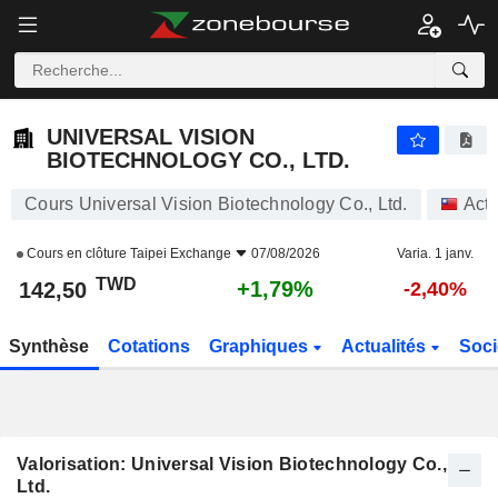
UNIVERSAL VISION BIOTECHNOLOGY CO., LTD.
142,50
NT$
+1,79%
UNIVERSAL VISION
BIOTECHNOLOGY CO., LTD.
Cours Universal Vision Biotechnology Co., Ltd.
Acti
Cours en clôture
Taipei Exchange
07/08/2026
Varia. 1 janv.
TWD
+1,79%
142,50
-2,40%
Synthèse
Cotations
Graphiques
Actualités
Soci
Valorisation: Universal Vision Biotechnology Co.,
Ltd.