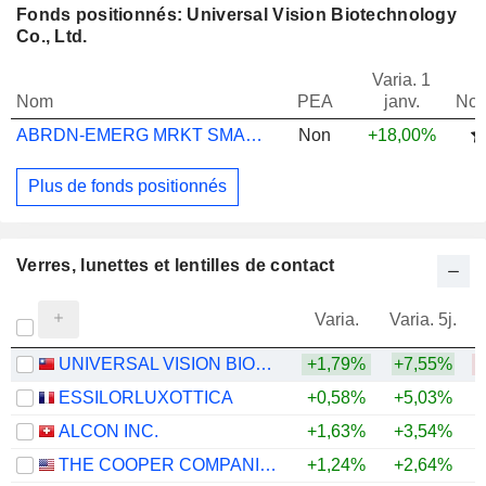
Fonds positionnés: Universal Vision Biotechnology
Co., Ltd.
Varia. 1
Nom
PEA
janv.
Not
ABRDN-EMERG MRKT SMALLER COMP A ACC USD
Non
+18,00%
Plus de fonds positionnés
Verres, lunettes et lentilles de contact
Varia.
Varia. 5j.
UNIVERSAL VISION BIOTECHNOLOGY CO., LTD.
+1,79%
+7,55%
ESSILORLUXOTTICA
+0,58%
+5,03%
ALCON INC.
+1,63%
+3,54%
THE COOPER COMPANIES, INC.
+1,24%
+2,64%