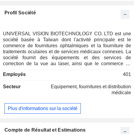
Profil Société
UNIVERSAL VISION BIOTECHNOLOGY CO. LTD est une
société basée à Taïwan dont l'activité principale est le
commerce de fournitures ophtalmiques et la fourniture de
traitements oculaires et de services médicaux connexes. La
société fournit des équipements et des services de
correction de la vue au laser, ainsi que le commerce de
médicaments médicaux, de lunettes optiques et de lentilles
Employés
401
de contact. En outre, la société est impliquée dans la
location de locaux médicaux, la planification de l'exploitation
Secteur
Equipement, fournitures et distribution
de cliniques, ainsi que la fourniture de services de
médicale
cosmétologie médicale. La société exerce ses activités
principalement sur le marché taïwanais.
Plus d'informations sur la société
Compte de Résultat et Estimations