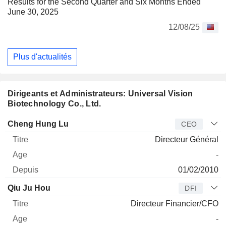
Results for the Second Quarter and Six Months Ended
June 30, 2025
12/08/25
Plus d'actualités
Dirigeants et Administrateurs: Universal Vision
Biotechnology Co., Ltd.
Dirigeant
Titre
Age
Depuis
Cheng Hung Lu
CEO
Directeur Général
-
01/02/2010
Qiu Ju Hou
DFI
Directeur Financier/CFO
-