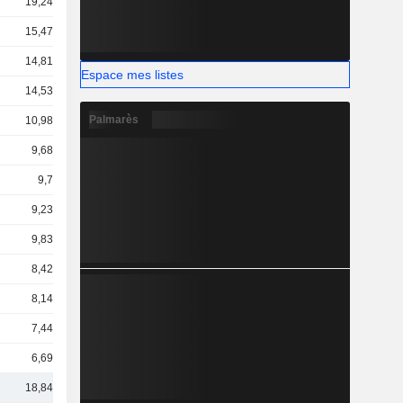
19,24 Md
15,47 Md
14,81 Md
Espace mes listes
14,53 Md
Palmarès
10,98 Md
9,68 Md
9,7 Md
9,23 Md
9,83 Md
8,42 Md
8,14 Md
7,44 Md
6,69 Md
18,84 Md