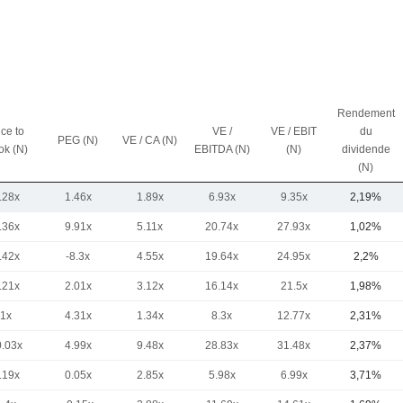
Rendement
ice to
VE /
VE / EBIT
du
PEG (N)
VE / CA (N)
ok (N)
EBITDA (N)
(N)
dividende
(N)
.28x
1.46x
1.89x
6.93x
9.35x
2,19%
.36x
9.91x
5.11x
20.74x
27.93x
1,02%
.42x
-8.3x
4.55x
19.64x
24.95x
2,2%
.21x
2.01x
3.12x
16.14x
21.5x
1,98%
1x
4.31x
1.34x
8.3x
12.77x
2,31%
0.03x
4.99x
9.48x
28.83x
31.48x
2,37%
.19x
0.05x
2.85x
5.98x
6.99x
3,71%