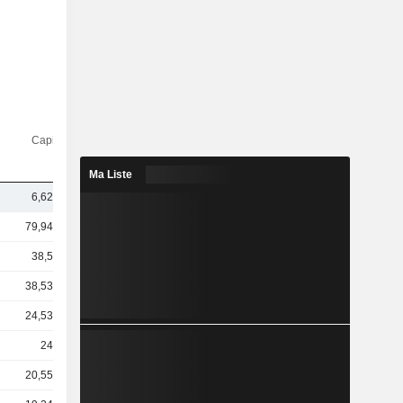
Capi.($)
Ma Liste
6,62 Md
79,94 Md
38,5 Md
38,53 Md
24,53 Md
24 Md
20,55 Md