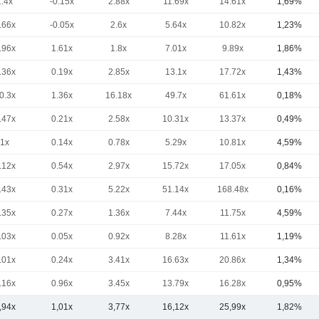
1.4x
-0.15x
2.88x
11.69x
14.61x
1,69%
.66x
-0.05x
2.6x
5.64x
10.82x
1,23%
.96x
1.61x
1.8x
7.01x
9.89x
1,86%
.36x
0.19x
2.85x
13.1x
17.72x
1,43%
0.3x
1.36x
16.18x
49.7x
61.61x
0,18%
.47x
0.21x
2.58x
10.31x
13.37x
0,49%
1x
0.14x
0.78x
5.29x
10.81x
4,59%
.12x
0.54x
2.97x
15.72x
17.05x
0,84%
.43x
0.31x
5.22x
51.14x
168.48x
0,16%
.35x
0.27x
1.36x
7.44x
11.75x
4,59%
.03x
0.05x
0.92x
8.28x
11.61x
1,19%
.01x
0.24x
3.41x
16.63x
20.86x
1,34%
.16x
0.96x
3.45x
13.79x
16.28x
0,95%
,94x
1,01x
3,77x
16,12x
25,99x
1,82%