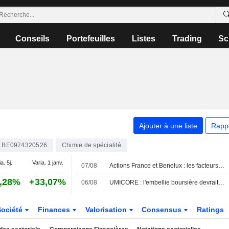
Conseils
Portefeuilles
Listes
Trading
Sc
Ajouter à une liste
Rapp
BE0974320526
Chimie de spécialité
a. 5j.
Varia. 1 janv.
07/08
Actions France et Benelux : les facteurs à suivre le 7 août
,28%
+33,07%
06/08
UMICORE : l'embellie boursière devrait s'estomper
Société
Finances
Valorisation
Consensus
Ratings