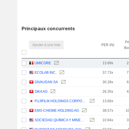
Principaux concurrents
Pr
Ajouter à une liste
PER (N)
Bo
UMICORE
13.69x
2
ECOLAB INC.
37.73x
7
GIVAUDAN SA
30.28x
6
SIKA AG
26.35x
4
FUJIFILM HOLDINGS CORPORATION
13.66x
EMS-CHEMIE HOLDING AG
38.57x
1
SOCIEDAD QUÍMICA Y MINERA DE CHILE S.A.
10.94x
3