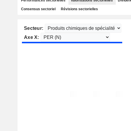
Performances sectorielles
Valorisations sectorielles
Dividen
Consensus sectoriel
Révisions sectorielles
Secteur:
Axe X: