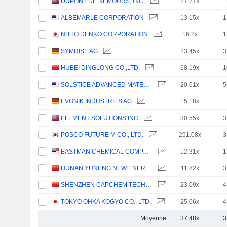
DUPONT DE NEMOURS, INC.
27.77x
ALBEMARLE CORPORATION
13.15x
1
NITTO DENKO CORPORATION
16.2x
1
SYMRISE AG
23.45x
3
HUBEI DINGLONG CO.,LTD.
68.19x
1
SOLSTICE ADVANCED MATERIALS, INC.
20.61x
5
EVONIK INDUSTRIES AG
15.18x
ELEMENT SOLUTIONS INC
30.55x
3
POSCO FUTURE M CO., LTD.
291.08x
3
EASTMAN CHEMICAL COMPANY
12.31x
1
HUNAN YUNENG NEW ENERGY BATTERY MATERIAL CO.,LTD.
11.82x
3
SHENZHEN CAPCHEM TECHNOLOGY CO., LTD.
23.09x
4
TOKYO OHKA KOGYO CO., LTD.
25.06x
4
Moyenne
37,48x
3