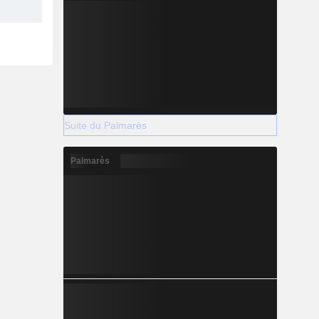
Suite du Palmarès
Palmarès