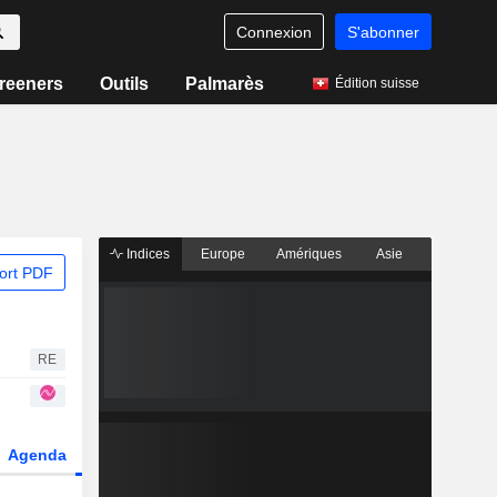
Connexion
S'abonner
reeners
Outils
Palmarès
Édition suisse
Indices
Europe
Amériques
Asie
ort PDF
RE
Agenda
Secteur
Dérivés
Fonds et ETFs