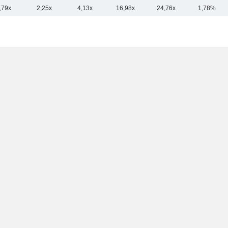
,79x
2,25x
4,13x
16,98x
24,76x
1,78%