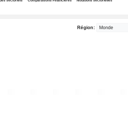
des sectoriels
Comparaisons Financières
Notations sectorielles
Région: