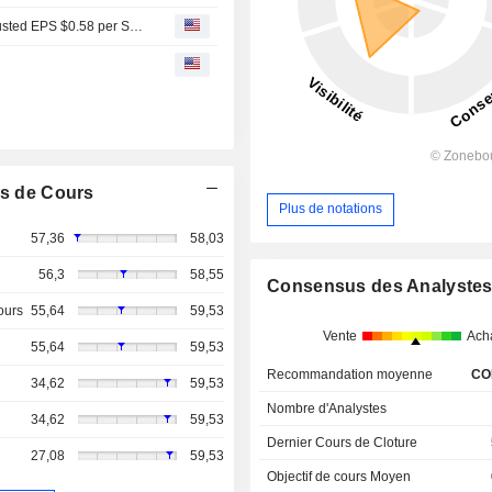
Earnings Flash (TXNM) TXNM Energy, Inc. Posts Q2 Adjusted EPS $0.58 per Share, vs. FactSet Est of $0.56
s de Cours
Plus de notations
57,36
58,03
56,3
58,55
Consensus des Analyste
ours
55,64
59,53
Vente
Ach
55,64
59,53
Recommandation moyenne
CO
34,62
59,53
Nombre d'Analystes
34,62
59,53
Dernier Cours de Cloture
27,08
59,53
Objectif de cours Moyen