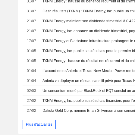
31/07
31/07
21/07
21/07
TXNM Energy, Inc. annonce un dividende trimestriel, pa
17/07
TXNM Energy et Blackstone Infrastructure prolongent le d
01/05
01/05
01/04
01/04
Anterix va déployer un réseau sans fil privé pour Texa
02/03
27/02
27/02
Plus d'actualités