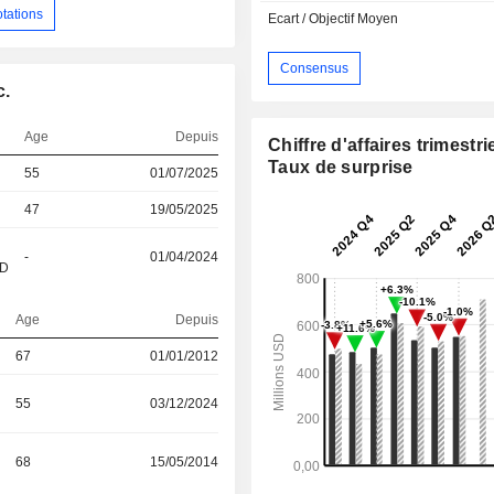
otations
Ecart / Objectif Moyen
Consensus
c.
Age
Depuis
Chiffre d'affaires trimestrie
Taux de surprise
55
01/07/2025
47
19/05/2025
-
01/04/2024
&D
Age
Depuis
67
01/01/2012
55
03/12/2024
68
15/05/2014