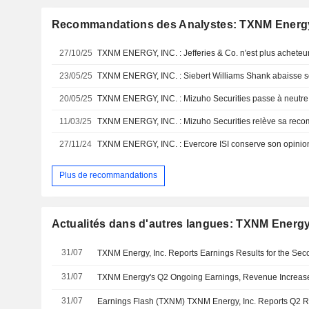
Recommandations des Analystes: TXNM Energy,
27/10/25
TXNM ENERGY, INC. : Jefferies & Co. n'est plus acheteu
23/05/25
TXNM ENERGY, INC. : Siebert Williams Shank abaisse s
20/05/25
TXNM ENERGY, INC. : Mizuho Securities passe à neutre 
11/03/25
TXNM ENERGY, INC. : Mizuho Securities relève sa reco
27/11/24
TXNM ENERGY, INC. : Evercore ISI conserve son opinio
Plus de recommandations
Actualités dans d'autres langues: TXNM Energy,
31/07
31/07
TXNM Energy's Q2 Ongoing Earnings, Revenue Increas
31/07