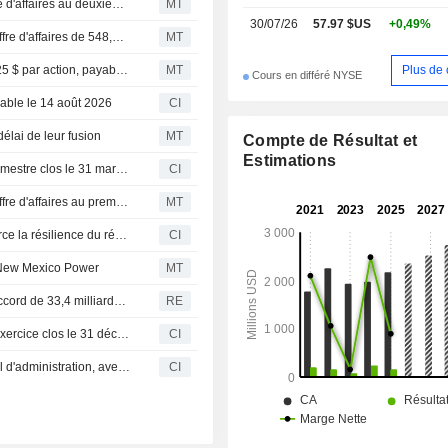
TXNM Energy : hausse du bénéfice récurrent et du chiffre d'affaires au deuxième trimestre
MT
social et autres » comprend les acti
30/07/26
57.97 $US
+0,49%
société holding TXNM.
Flash résultats (TXNM) : TXNM Energy, Inc. publie un chiffre d'affaires de 548,6 millions de dollars au deuxième trimestre, contre 567,0 millions de dollars attendus par le consensus FactSet
MT
Plus de 
TXNM Energy maintient son dividende trimestriel à 0,4225 $ par action, payable le 14 août
MT
Cours en différé NYSE
yable le 14 août 2026
CI
élai de leur fusion
MT
Compte de Résultat et
Estimations
TXNM Energy, Inc. publie ses résultats pour le premier trimestre clos le 31 mars 2026
CI
TXNM Energy : hausse du résultat net récurrent et du chiffre d'affaires au premier trimestre
MT
L'accord entre Anterix et Texas-New Mexico Power renforce la résilience du réseau grâce à la plateforme sans fil privée éprouvée de 900 MHz
CI
s-New Mexico Power
MT
Un consortium mené par BlackRock et EQT conclut un accord de 33,4 milliards $ pour l'acquisition d'AES, misant sur l'essor énergétique de l'IA
RE
TXNM Energy, Inc. publie ses résultats financiers pour l'exercice clos le 31 décembre 2025
CI
Dakota Gold Corp. nomme Brian G. Iverson à son conseil d'administration, avec effet au 27 février 2026
CI