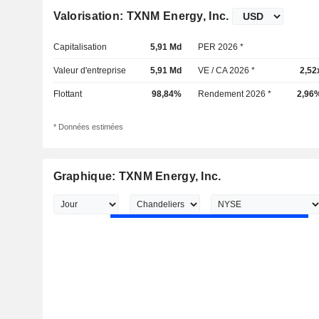
Valorisation: TXNM Energy, Inc.
Capitalisation
5,91 Md
PER 2026 *
Valeur d'entreprise
5,91 Md
VE / CA 2026 *
2,52
Flottant
98,84%
Rendement 2026 *
2,96
* Données estimées
Graphique: TXNM Energy, Inc.