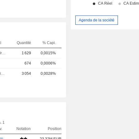
Agenda de la société
l
Quantité
% Capi.
Dirigeant / cadre principal
1 629
0,0015%
674
0,0006%
Directeur juridique
3 054
0,0028%
. 1
v.
Notation
Position
0%
23.32M EUR