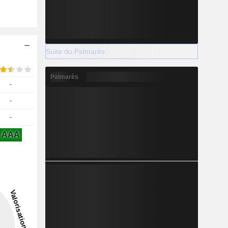
Suite du Palmarès
Palmarès
-
-
-
AAA