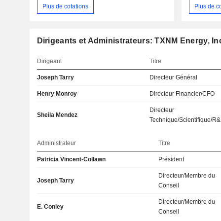
Plus de cotations
Plus de c
Dirigeants et Administrateurs: TXNM Energy, In
Dirigeant
Titre
Joseph Tarry
Directeur Général
Henry Monroy
Directeur Financier/CFO
Directeur
Sheila Mendez
Technique/Scientifique/R
Administrateur
Titre
Patricia Vincent-Collawn
Président
Directeur/Membre du
Joseph Tarry
Conseil
Directeur/Membre du
E. Conley
Conseil