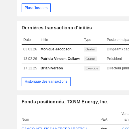
Plus d'insiders
Dernières transactions d'initiés
Date
Initié
Type
Poste principa
03.03.26
Monique Jacobson
Gratuit
13.02.26
Patricia Vincent-Collawn
Président
Gratuit
17.12.25
Brian Iverson
Exercice
Historique des transactions
Fonds positionnés: TXNM Energy, Inc.
Varia
Nom
PEA
jan
GAMCO INTL SICAV MERGER ARBTRG I (EUR)
Non
0,0