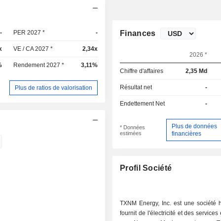
-
PER 2027 *
-
Finances
x
VE / CA 2027 *
2,34x
2026 *
%
Rendement 2027 *
3,11%
Chiffre d'affaires
2,35 Md
Résultat net
-
Plus de ratios de valorisation
Endettement Net
-
Plus de données
* Données
estimées
financières
Profil Société
TXNM Energy, Inc. est une société h
fournit de l'électricité et des services