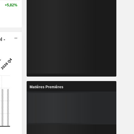
+5,82%
l -
Matières Premières