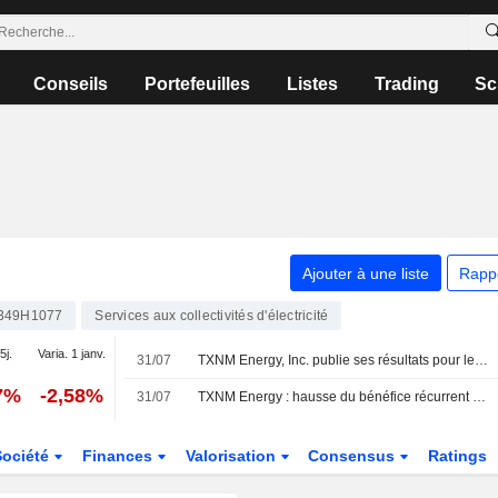
Conseils
Portefeuilles
Listes
Trading
Sc
Ajouter à une liste
Rapp
349H1077
Services aux collectivités d'électricité
5j.
Varia. 1 janv.
31/07
TXNM Energy, Inc. publie ses résultats pour le deuxième trimestre et le premier semestre clos le 30 juin 2026
7%
-2,58%
31/07
TXNM Energy : hausse du bénéfice récurrent et du chiffre d'affaires au deuxième trimestre
Société
Finances
Valorisation
Consensus
Ratings