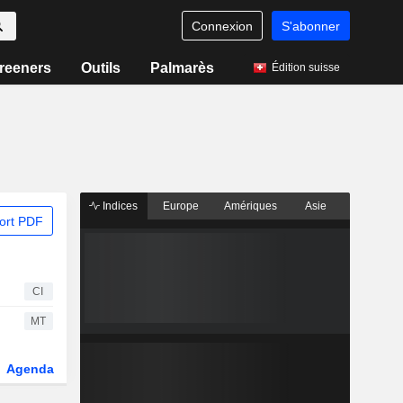
Connexion
S'abonner
reeners
Outils
Palmarès
Édition suisse
Indices
Europe
Amériques
Asie
ort PDF
CI
MT
Agenda
Secteur
Dérivés
Fonds et ETFs