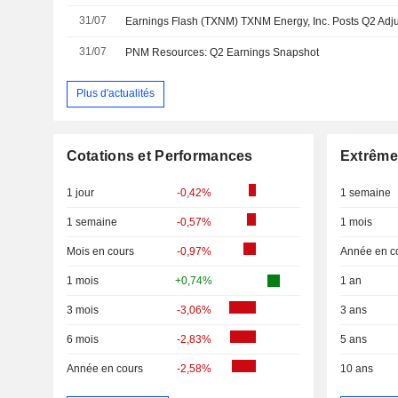
31/07
31/07
PNM Resources: Q2 Earnings Snapshot
Plus d'actualités
Cotations et Performances
Extrême
1 jour
-0,42%
1 semaine
1 semaine
-0,57%
1 mois
Mois en cours
-0,97%
Année en c
1 mois
+0,74%
1 an
3 mois
-3,06%
3 ans
6 mois
-2,83%
5 ans
Année en cours
-2,58%
10 ans