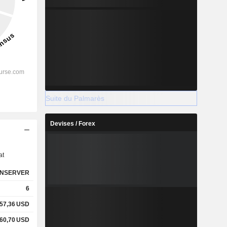
Suite du Palmarès
Devises / Forex
s
at
NSERVER
6
57,36
USD
60,70
USD