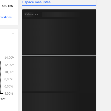
Espace mes listes
vités de la
540 155
Palmarès
cotations