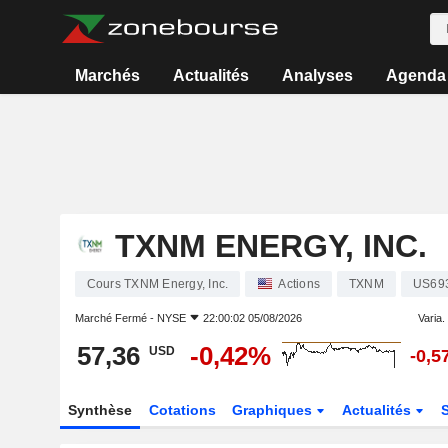
Marchés
Actualités
Analyses
Agenda
TXNM ENERGY, INC.
Cours TXNM Energy, Inc.
Actions
TXNM
US69
Marché Fermé -
NYSE
22:00:02 05/08/2026
Varia. 
57,36
-0,42%
USD
-0,5
Synthèse
Cotations
Graphiques
Actualités