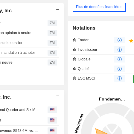
Plus de données financières
 Inc.
r
ZM
Notations
on opinion à neutre
ZM
Trader
sur le dossier
ZM
Investisseur
mmandation à acheter
ZM
Globale
n neutre
ZM
Qualité
ESG MSCI
 Inc.
TXNM Energy, Inc. Reports Earnings Results for the Second Quarter and Six Months Ended June 30, 2026
e
Earnings Flash (TXNM) TXNM Energy, Inc. Reports Q2 Revenue $548.6M, vs. FactSet Est of $567.0M