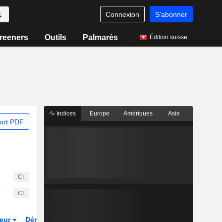
Connexion
S'abonner
reeners
Outils
Palmarès
Édition suisse
Indices
Europe
Amériques
Asie
ort PDF
CI
CI
teur
Dérivés
Fonds et ETFs