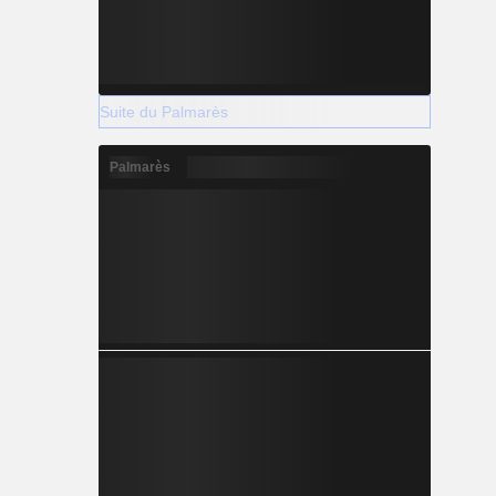
Suite du Palmarès
Palmarès