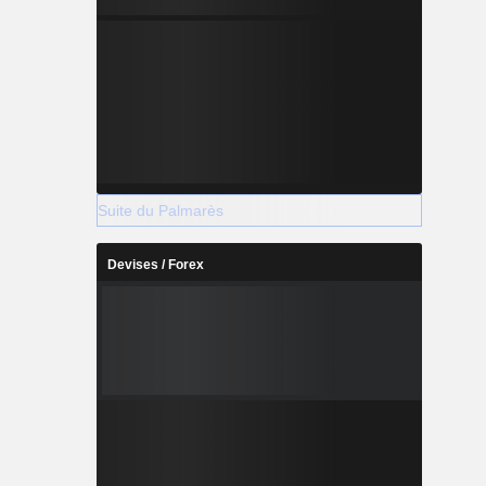
Suite du Palmarès
Devises / Forex