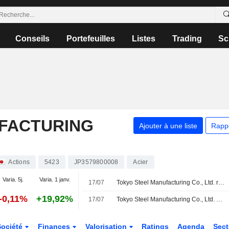
Conseils
Portefeuilles
Listes
Trading
Sc
FACTURING
Ajouter à une liste
Rapp
Actions
5423
JP3579800008
Acier
Varia. 5j.
Varia. 1 janv.
17/07
Tokyo Steel Manufacturing Co., Ltd. révise ses prévisions de résultats non consolidés pour le deuxième trimestre (cumulé) clos le 30 septembre 2026 et pour l'exercice complet s'achevant le 31 mars 2027
-0,11%
+19,92%
17/07
Tokyo Steel Manufacturing Co., Ltd. publie ses résultats pour le premier trimestre clos le 30 juin 2026
Société
Finances
Valorisation
Ratings
Agenda
Sec