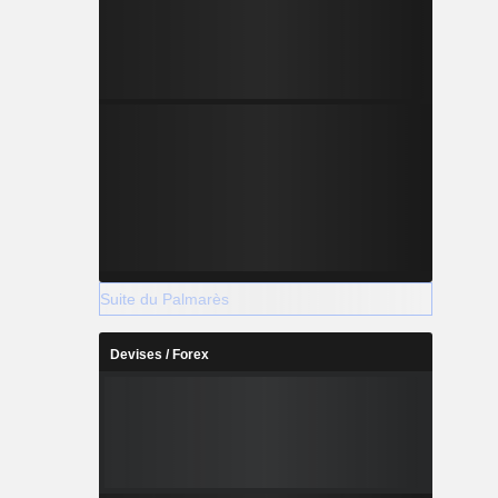
Suite du Palmarès
Devises / Forex