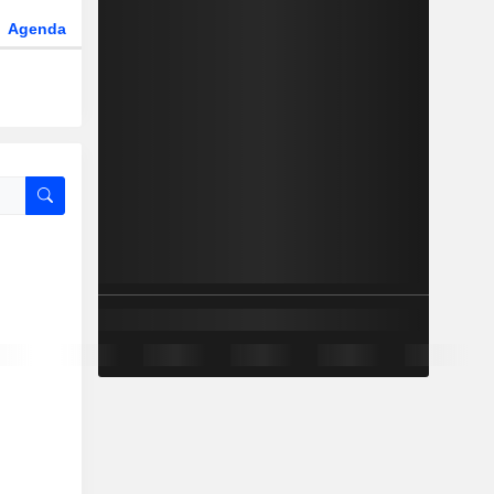
Agenda
Secteur
Dérivés
Fonds et ETFs