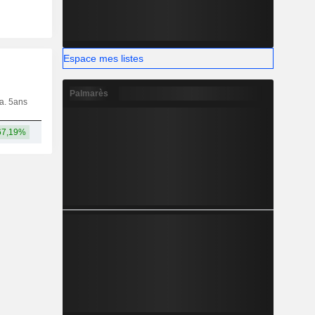
Espace mes listes
Palmarès
ia. 5ans
Capi.
CT
MT
LT
67,19%
2,76 Md