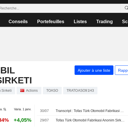
Conseils
Portefeuilles
Listes
Trading
Sc
BIL
Ajouter à une liste
Rapp
SIRKETI
Sirketi
Actions
TOASO
TRATOASO91H3
a. 5j.
Varia. 1 janv.
30/07
Transcript : Tofas Türk Otomobil Fabrikasi Anonim Sirketi, H1 2026 Earnings Call, Jul 30, 2026
,34%
+4,05%
29/07
Tofas Türk Otomobil Fabrikasi Anonim Sirketi publie ses résultats pour le deuxième trimestre et le premier semestre clos le 30 juin 2026