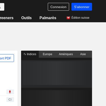
Connexion
S'abonner
reeners
Outils
Palmarès
Édition suisse
Indices
Europe
Amériques
Asie
ort PDF
CI