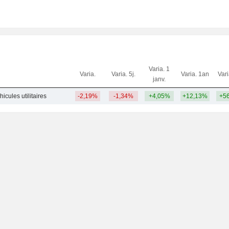
Varia. 1
Varia.
Varia. 5j.
Varia. 1an
Var
janv.
icules utilitaires
-2,19%
-1,34%
+4,05%
+12,13%
+5