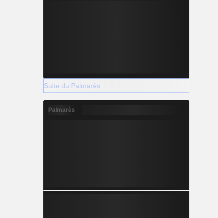
Suite du Palmarès
Palmarès