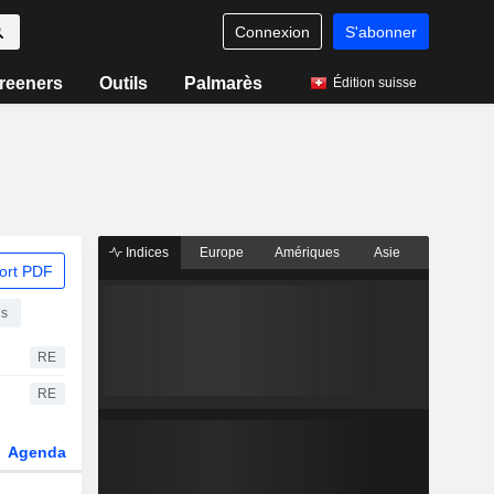
Connexion
S'abonner
reeners
Outils
Palmarès
Édition suisse
Indices
Europe
Amériques
Asie
ort PDF
ds
RE
RE
Agenda
Secteur
Dérivés
Fonds et ETFs