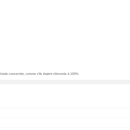
ériode concernée, comme s'ils étaient réinvestis à 100%.