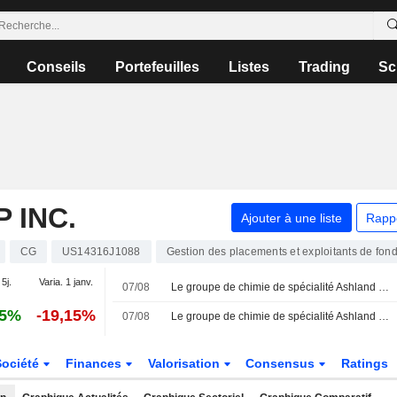
Conseils
Portefeuilles
Listes
Trading
Sc
 INC.
Ajouter à une liste
Rapp
CG
US14316J1088
Gestion des placements et exploitants de fon
 5j.
Varia. 1 janv.
07/08
Le groupe de chimie de spécialité Ashland envisage une vente sous la pression d'investisseurs activistes, selon des sources
85%
-19,15%
07/08
Le groupe de chimie de spécialité Ashland envisage une vente sous la pression d'un actionnaire activiste, selon Bloomberg News
Société
Finances
Valorisation
Consensus
Ratings