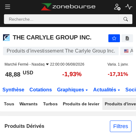
THE CARLYLE GROUP INC.
48,88
$
-1,93%
THE CARLYLE GROUP INC.
Produits d'investissement The Carlyle Group Inc.
Ac
Marché Fermé -
Nasdaq
22:00:00 06/08/2026
Varia. 1 janv.
USD
-1,93%
48,88
-17,31%
Synthèse
Cotations
Graphiques
Actualités
Soci
Tous
Warrants
Turbos
Produits de levier
Produits d'inv
Filtres
Produits Dérivés