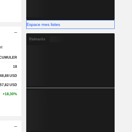
Espace mes listes
s
Palmarès
at
CUMULER
18
48,88
USD
57,82
USD
+18,30%