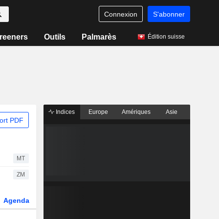
Connexion
S'abonner
reeners
Outils
Palmarès
Édition suisse
Indices
Europe
Amériques
Asie
ort PDF
MT
ZM
Agenda
Secteur
Dérivés
Fonds et ETFs