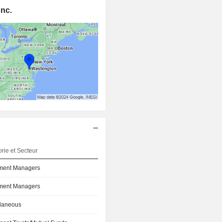
Inc.
rie et Secteur
tment Managers
tment Managers
llaneous