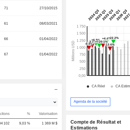
71
27/10/2015
61
08/03/2021
66
01/04/2022
67
01/04/2022
Agenda de la société
ctions
%
Valorisation
Compte de Résultat et
04 102
9,03 %
1 369 M $
Estimations