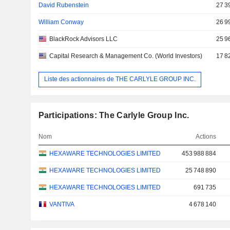
David Rubenstein
27 3
William Conway
26 9
BlackRock Advisors LLC
25 9
Capital Research & Management Co. (World Investors)
17 8
Liste des actionnaires de THE CARLYLE GROUP INC.
Participations: The Carlyle Group Inc.
Nom
Actions
HEXAWARE TECHNOLOGIES LIMITED
453 988 884
HEXAWARE TECHNOLOGIES LIMITED
25 748 890
HEXAWARE TECHNOLOGIES LIMITED
691 735
VANTIVA
4 678 140