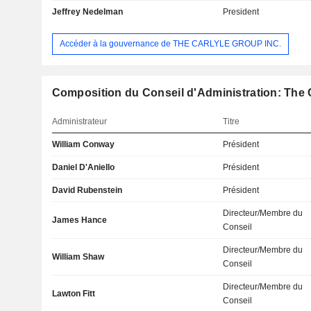
Jeffrey Nedelman
President
Accéder à la gouvernance de THE CARLYLE GROUP INC.
Composition du Conseil d'Administration: The C
Administrateur
Titre
William Conway
Président
Daniel D'Aniello
Président
David Rubenstein
Président
Directeur/Membre du
James Hance
Conseil
Directeur/Membre du
William Shaw
Conseil
Directeur/Membre du
Lawton Fitt
Conseil