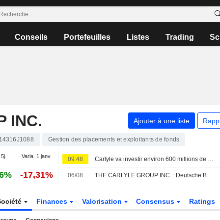
Conseils
Portefeuilles
Listes
Trading
Sc
 INC.
Ajouter à une liste
Rapp
14316J1088
Gestion des placements et exploitants de fonds
 5j.
Varia. 1 janv.
09:48
Carlyle va investir environ 600 millions de dollars dans Prime Capital Financial
76%
-17,31%
06/08
THE CARLYLE GROUP INC. : Deutsche Bank Securities toujours positif
Société
Finances
Valorisation
Consensus
Ratings