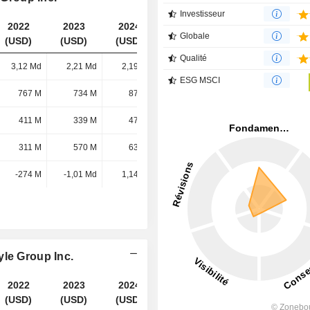
Investisseur
2022
2023
2024
2025
Globale
(USD)
(USD)
(USD)
(USD)
Qualité
3,12 Md
2,21 Md
2,19 Md
2,09 Md
ESG MSCI
767 M
734 M
870 M
1,05 Md
411 M
339 M
472 M
642 M
311 M
570 M
632 M
635 M
-274 M
-1,01 Md
1,14 Md
243 M
yle Group Inc.
2022
2023
2024
2025
(USD)
(USD)
(USD)
(USD)