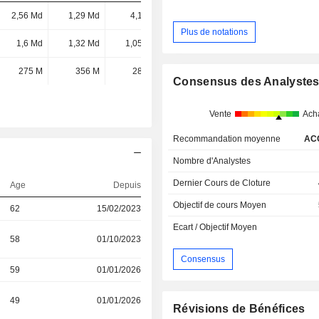
2,56 Md
1,29 Md
4,1 Md
3,28 Md
Plus de notations
1,6 Md
1,32 Md
1,05 Md
1,45 Md
275 M
356 M
282 M
46,6 M
Consensus des Analyste
Vente
Ach
Recommandation moyenne
AC
Nombre d'Analystes
Dernier Cours de Cloture
Age
Depuis
Objectif de cours Moyen
62
15/02/2023
Ecart / Objectif Moyen
58
01/10/2023
Consensus
59
01/01/2026
49
01/01/2026
Révisions de Bénéfices