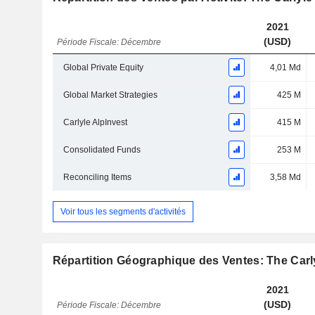
2021
(USD)
Période Fiscale: Décembre
Global Private Equity
4,01 Md
Global Market Strategies
425 M
Carlyle AlpInvest
415 M
Consolidated Funds
253 M
Reconciling Items
3,58 Md
Voir tous les segments d'activités
Répartition Géographique des Ventes: The Carl
2021
(USD)
Période Fiscale: Décembre