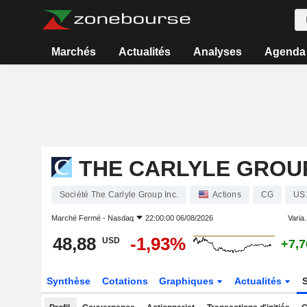
Marchés
Actualités
Analyses
Agenda
THE CARLYLE GROUP
Société The Carlyle Group Inc.
Actions
CG
US
Marché Fermé -
Nasdaq
22:00:00 06/08/2026
Varia.
48,88
-1,93%
USD
+7,
Synthèse
Cotations
Graphiques
Actualités