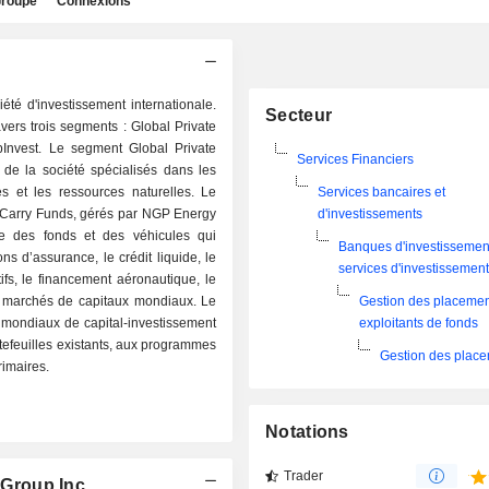
roupe
Connexions
été d'investissement internationale.
Secteur
avers trois segments : Global Private
lpInvest. Le segment Global Private
Services Financiers
 de la société spécialisés dans les
ures et les ressources naturelles. Le
Services bancaires et
 Carry Funds, gérés par NGP Energy
d'investissements
e des fonds et des véhicules qui
Banques d'investissement
s d’assurance, le crédit liquide, le
services d'investissemen
tifs, le financement aéronautique, le
 les marchés de capitaux mondiaux. Le
Gestion des placemen
 mondiaux de capital-investissement
exploitants de fonds
tefeuilles existants, aux programmes
Gestion des plac
imaires.
Notations
Trader
 Group Inc.