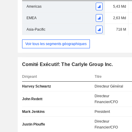
Americas
5,43 Md
EMEA
2,63 Md
Asia-Pacific
718 M
Voir tous les segments géographiques
Comité Exécutif: The Carlyle Group Inc.
Dirigeant
Titre
Harvey Schwartz
Directeur Général
Directeur
John Redett
Financier/CFO
Mark Jenkins
President
Directeur
Justin Plouffe
Financier/CFO