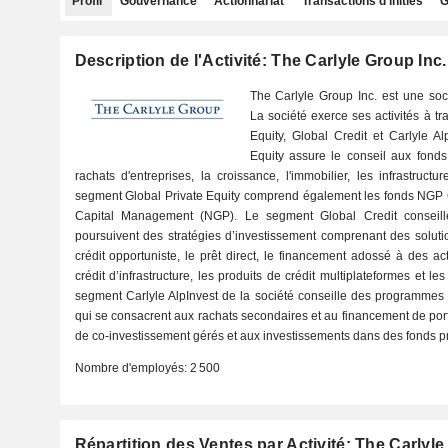
Profil
Gouvernance
Actionnariat
Transactions d'initiés
G
Description de l'Activité: The Carlyle Group Inc.
The Carlyle Group Inc. est une soci
La société exerce ses activités à tr
Equity, Global Credit et Carlyle A
Equity assure le conseil aux fonds
rachats d'entreprises, la croissance, l'immobilier, les infrastruct
segment Global Private Equity comprend également les fonds NGP
Capital Management (NGP). Le segment Global Credit conseill
poursuivent des stratégies d’investissement comprenant des solution
crédit opportuniste, le prêt direct, le financement adossé à des ac
crédit d’infrastructure, les produits de crédit multiplateformes et
segment Carlyle AlpInvest de la société conseille des programmes
qui se consacrent aux rachats secondaires et au financement de por
de co-investissement gérés et aux investissements dans des fonds pr
Nombre d'employés:
2 500
Répartition des Ventes par Activité: The Carlyle