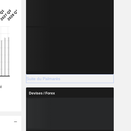
Suite du Palmarès
Devises / Forex