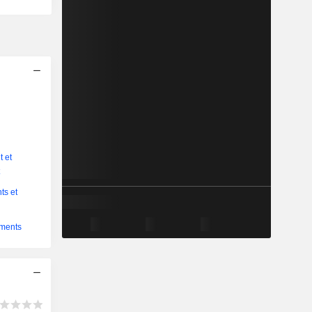
 et
t
ts et
ements