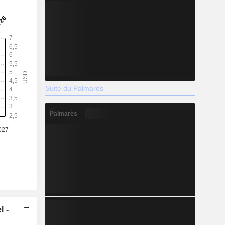
Suite du Palmarès
Palmarès
l -