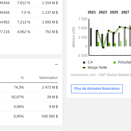
99 644
7,612 %
1 154 M $
99 644
7,5 %
1 137 M $
64 852
7,213 %
1 093 M $
27 216
4,952 %
751 M $
%
Valorisation
74,3%
2 473 M $
Plus de données financières
82,67%
28 M $
4,08%
9 M $
0,95%
545 565 $