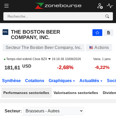
THE BOSTON BEER COMPANY, INC.
181,61
$
-2,68%
THE BOSTON BEER
COMPANY, INC.
Secteur The Boston Beer Company, Inc.
Actions
Temps réel estimé
Cboe BZX
16:16:36 10/08/2026
Varia. 1 janv.
USD
-2,68%
181,61
-6,22%
Synthèse
Cotations
Graphiques
Actualités
Soci
Performances sectorielles
Valorisations sectorielles
Dividen
Secteur: