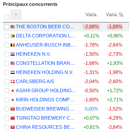
Principaux concurrents
V
Varia.
Varia. 5j.
THE BOSTON BEER COMPANY, INC.
-2,68%
-1,89%
DELTA CORPORATION LIMITED
+0,11%
+0,96%
ANHEUSER-BUSCH INBEV SA/NV
-1,78%
-2,64%
HEINEKEN N.V.
-1,50%
-2,73%
CONSTELLATION BRANDS, INC.
-1,68%
+1,93%
HEINEKEN HOLDING N.V.
-1,31%
-1,98%
CARLSBERG A/S
-2,04%
-2,60%
ASAHI GROUP HOLDINGS, LTD.
-0,50%
+1,72%
KIRIN HOLDINGS COMPANY, LIMITED
-1,60%
+2,71%
BUDWEISER BREWING COMPANY APAC LIMITED
0,00%
-1,52%
TSINGTAO BREWERY COMPANY LIMITED
+0,07%
-4,29%
CHINA RESOURCES BEER (HOLDINGS) COMPANY LIMITED
+0,81%
-3,84%