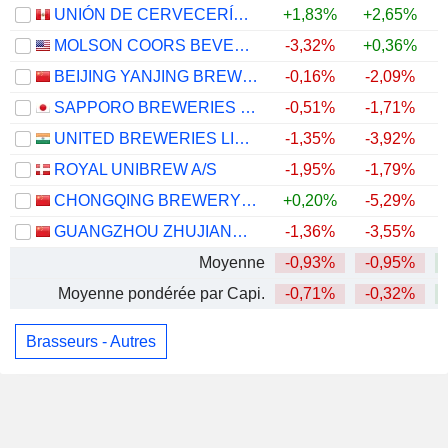
UNIÓN DE CERVECERÍAS PERUANAS BACKUS Y JOHNSTON S.A.A.
+1,83%
+2,65%
MOLSON COORS BEVERAGE COMPANY
-3,32%
+0,36%
BEIJING YANJING BREWERY CO.,LTD.
-0,16%
-2,09%
+
SAPPORO BREWERIES LIMITED
-0,51%
-1,71%
UNITED BREWERIES LIMITED
-1,35%
-3,92%
ROYAL UNIBREW A/S
-1,95%
-1,79%
CHONGQING BREWERY CO., LTD.
+0,20%
-5,29%
GUANGZHOU ZHUJIANG BREWERY CO., LTD
-1,36%
-3,55%
+
Moyenne
-0,93%
-0,95%
Moyenne pondérée par Capi.
-0,71%
-0,32%
Brasseurs - Autres