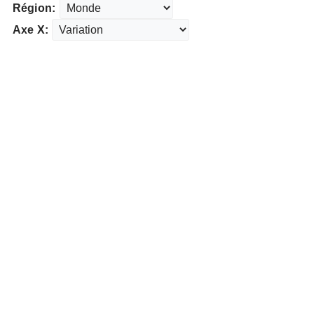
Région:
Axe X: