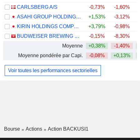
CARLSBERG A/S
-0,73%
-1,60%
+
ASAHI GROUP HOLDINGS, LTD.
+1,53%
-3,12%
KIRIN HOLDINGS COMPANY, LIMITED
+3,79%
-0,98%
+
BUDWEISER BREWING COMPANY APAC LIMITED
-0,15%
-8,30%
Moyenne
+0,38%
-1,40%
+
Moyenne pondérée par Capi.
-0,08%
+0,13%
+
Voir toutes les performances sectorielles
Bourse
Actions
Action BACKUSI1