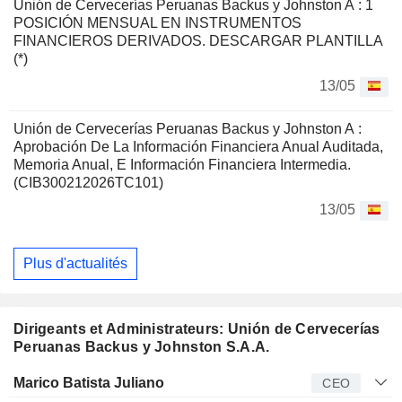
Unión de Cervecerías Peruanas Backus y Johnston A : 1
POSICIÓN MENSUAL EN INSTRUMENTOS
FINANCIEROS DERIVADOS. DESCARGAR PLANTILLA
(*)
13/05
Unión de Cervecerías Peruanas Backus y Johnston A :
Aprobación De La Información Financiera Anual Auditada,
Memoria Anual, E Información Financiera Intermedia.
(CIB300212026TC101)
13/05
Plus d'actualités
Dirigeants et Administrateurs: Unión de Cervecerías
Peruanas Backus y Johnston S.A.A.
Dirigeant
Titre
Age
Depuis
Marico Batista Juliano
CEO