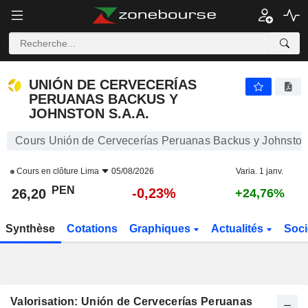
UNIÓN DE CERVECERÍAS PERUANAS BACKUS Y JOHNSTON S.A.A.
26,20
S/.
-0,23%
UNIÓN DE CERVECERÍAS
PERUANAS BACKUS Y
JOHNSTON S.A.A.
Cours Unión de Cervecerías Peruanas Backus y Johnston
Cours en clôture
Lima
05/08/2026
Varia. 1 janv.
PEN
-0,23%
26,20
+24,76%
Synthèse
Cotations
Graphiques
Actualités
Soci
Valorisation: Unión de Cervecerías Peruanas