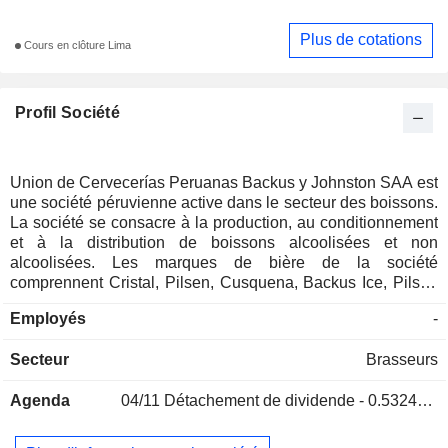
Plus de cotations
Cours en clôture Lima
Profil Société
Union de Cervecerías Peruanas Backus y Johnston SAA est
une société péruvienne active dans le secteur des boissons.
La société se consacre à la production, au conditionnement
et à la distribution de boissons alcoolisées et non
alcoolisées. Les marques de bière de la société
comprennent Cristal, Pilsen, Cusquena, Backus Ice, Pilsen
Trujillo, Arequipena, San Juan, Miller, Peroni et Fiesta Real.
Employés
-
Son eau en bouteille est commercialisée sous les marques
San Mateo et Agua Tonica Backus. Les sodas de la société
Secteur
Brasseurs
comprennent les marques Guarana Backus et Viva Backus.
Ses marques de boissons non alcoolisées comprennent
Agenda
04/11
Détachement de dividende - 0.53249 PEN
également Maltin Power, une boisson énergisante. Elle
opère par l’intermédiaire d’un ensemble de filiales, telles
que Cerveceria San Juan SA, Inmobiliaria Ide SA,