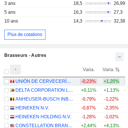
3 ans
18,5
26,99
5 ans
16,3
27,3
10 ans
14,3
32,38
Plus de cotations
Brasseurs - Autres
Varia.
Varia. 5j.
UNIÓN DE CERVECERÍAS PERUANAS BACKUS Y JOHNSTON S.A.A.
-0,23%
+1,20%
+
DELTA CORPORATION LIMITED
+0,11%
+1,13%
+
ANHEUSER-BUSCH INBEV SA/NV
-0,79%
-1,22%
+
HEINEKEN N.V.
-0,87%
-2,35%
+
HEINEKEN HOLDING N.V.
-1,28%
-1,02%
+
CONSTELLATION BRANDS, INC.
+2,44%
+4,13%