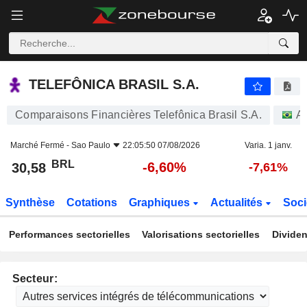
TELEFÔNICA BRASIL S.A.
30,58
R$
-6,60%
TELEFÔNICA BRASIL S.A.
Comparaisons Financières Telefônica Brasil S.A.
Ac
Marché Fermé -
Sao Paulo
22:05:50 07/08/2026
Varia. 1 janv.
BRL
-6,60%
30,58
-7,61%
Synthèse
Cotations
Graphiques
Actualités
Soci
Performances sectorielles
Valorisations sectorielles
Dividen
Secteur: