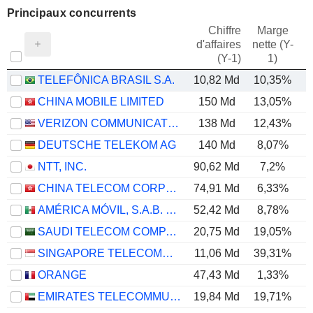
Principaux concurrents
Chiffre
Marge
d'affaires
nette (Y-
E
(Y-1)
1)
TELEFÔNICA BRASIL S.A.
10,82 Md
10,35%
CHINA MOBILE LIMITED
150 Md
13,05%
VERIZON COMMUNICATIONS, INC.
138 Md
12,43%
DEUTSCHE TELEKOM AG
140 Md
8,07%
NTT, INC.
90,62 Md
7,2%
CHINA TELECOM CORPORATION LIMITED
74,91 Md
6,33%
AMÉRICA MÓVIL, S.A.B. DE C.V.
52,42 Md
8,78%
SAUDI TELECOM COMPANY
20,75 Md
19,05%
SINGAPORE TELECOMMUNICATIONS LIMITED
11,06 Md
39,31%
ORANGE
47,43 Md
1,33%
EMIRATES TELECOMMUNICATIONS GROUP COMPANY
19,84 Md
19,71%