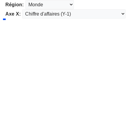
Région:
Axe X: