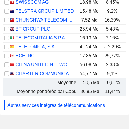
SWISSCOM AG
18,98 Md
8,45%
TELSTRA GROUP LIMITED
15,48 Md
9,2%
CHUNGHWA TELECOM CO., LTD.
7,52 Md
16,39%
BT GROUP PLC
25,94 Md
5,48%
TELECOM ITALIA S.P.A.
16,13 Md
2,16%
TELEFÓNICA, S.A.
41,24 Md
-12,29%
BCE INC.
17,85 Md
25,77%
CHINA UNITED NETWORK COMMUNICATIONS LIMITED
56,08 Md
2,33%
CHARTER COMMUNICATIONS, INC.
54,77 Md
9,1%
Moyenne
50,5 Md
10,61%
Moyenne pondérée par Capi.
86,95 Md
11,44%
Autres services intégrés de télécommunications