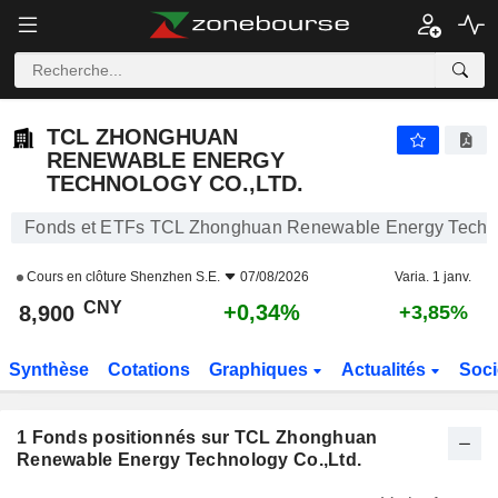
TCL ZHONGHUAN RENEWABLE ENERGY TECHNOLOGY CO.,LTD.
8,900
¥
+0,34%
TCL ZHONGHUAN
RENEWABLE ENERGY
TECHNOLOGY CO.,LTD.
Fonds et ETFs TCL Zhonghuan Renewable Energy Techno
Cours en clôture
Shenzhen S.E.
07/08/2026
Varia. 1 janv.
CNY
+0,34%
8,900
+3,85%
Synthèse
Cotations
Graphiques
Actualités
Soci
1
Fonds positionnés sur TCL Zhonghuan
Renewable Energy Technology Co.,Ltd.