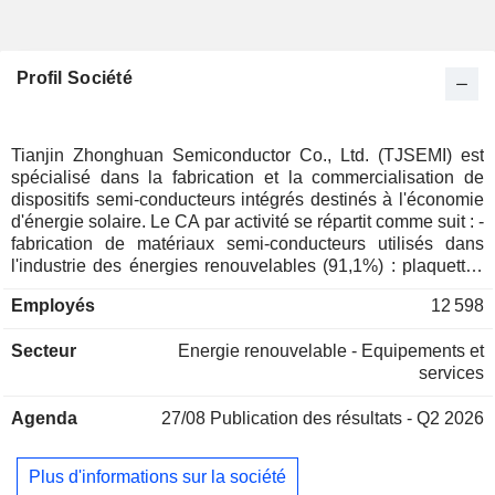
Profil Société
Tianjin Zhonghuan Semiconductor Co., Ltd. (TJSEMI) est
spécialisé dans la fabrication et la commercialisation de
dispositifs semi-conducteurs intégrés destinés à l'économie
d'énergie solaire. Le CA par activité se répartit comme suit : -
fabrication de matériaux semi-conducteurs utilisés dans
l'industrie des énergies renouvelables (91,1%) : plaquettes
de silicium monocristallins cellules photovoltaïques,
Employés
12 598
modules solaires, etc. utilisés notamment dans les
installations de production d'énergie photovoltaïque, les
Secteur
Energie renouvelable - Equipements et
véhicules électriques à énergies nouvelles, les onduleurs
services
éoliens et les réseaux de transmission intelligents ; -
fabrication de semi-conducteurs pour l'industrie de
Agenda
27/08
Publication des résultats - Q2 2026
l'électronique grand public (8%) ; - prestations de services
(0,1%) ; - autres (0,8%. 75,3% du CA est réalisé en Chine.
Plus d'informations sur la société