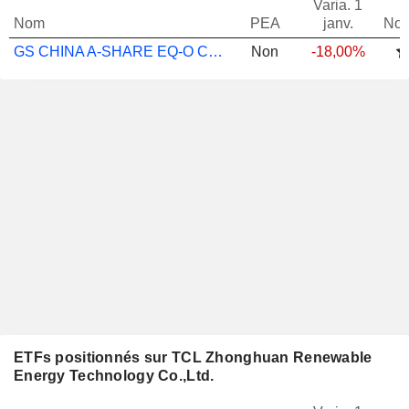
Varia. 1
Nom
PEA
janv.
Not
GS CHINA A-SHARE EQ-O CAP USD
Non
-18,00%
ETFs positionnés sur TCL Zhonghuan Renewable
Energy Technology Co.,Ltd.