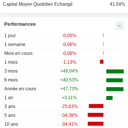
Capital Moyen Quotidien Echangé
41.54%
Performances
1 jour
-0,05%
1 semaine
-0,06%
Mois en cours
-0,06%
1 mois
-1,13%
3 mois
+49,04%
6 mois
+40,53%
Année en cours
+47,73%
1 an
+3,11%
3 ans
-25,63%
5 ans
-34,38%
10 ans
-34,41%