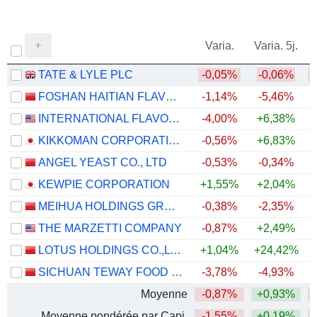
Varia.
Varia. 5j.
TATE & LYLE PLC
-0,05%
-0,06%
FOSHAN HAITIAN FLAVOURING AND FOOD COMPANY LTD.
-1,14%
-5,46%
INTERNATIONAL FLAVORS & FRAGRANCES INC.
-4,00%
+6,38%
+
KIKKOMAN CORPORATION
-0,56%
+6,83%
+
ANGEL YEAST CO., LTD
-0,53%
-0,34%
+
KEWPIE CORPORATION
+1,55%
+2,04%
MEIHUA HOLDINGS GROUP CO.,LTD
-0,38%
-2,35%
THE MARZETTI COMPANY
-0,87%
+2,49%
LOTUS HOLDINGS CO.,LTD.
+1,04%
+24,42%
+
SICHUAN TEWAY FOOD GROUP CO.,LTD
-3,78%
-4,93%
+
Moyenne
-0,87%
+0,93%
+
Moyenne pondérée par Capi.
-1,55%
+0,19%
+