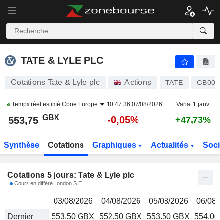
TATE & LYLE PLC
553,75
p
TATE & LYLE PLC
Cotations Tate & Lyle plc
Actions
TATE
GB00B
Temps réel estimé
Cboe Europe
10:47:36 07/08/2026
Varia. 1 janv.
GBX
-0,05%
553,75
+47,73%
Synthèse
Cotations
Graphiques
Actualités
Soci
Cotations 5 jours: Tate & Lyle plc
Cours en différé London S.E.
03/08/2026
04/08/2026
05/08/2026
06/08/
Dernier
553.50 GBX
552.50 GBX
553.50 GBX
554.0