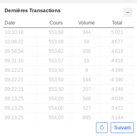
Dernières Transactions
Date
Cours
Volume
Total
10:10:10
553,68
344
5 021
10:08:22
553,68
59
4 677
09:58:54
553,62
200
4 618
09:31:10
553,57
19
4 418
09:22:21
553,50
9
4 399
09:22:21
553,50
144
4 390
09:22:21
553,50
207
4 246
09:13:25
554,00
568
4 039
09:13:25
554,00
327
3 471
09:13:25
554,00
895
3 144
Suivant