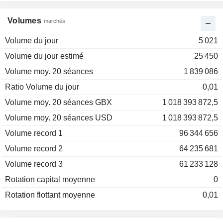
Volumes
marchés
Volume du jour
5 021
Volume du jour estimé
25 450
Volume moy. 20 séances
1 839 086
Ratio Volume du jour
0,01
Volume moy. 20 séances GBX
1 018 393 872,5
Volume moy. 20 séances USD
1 018 393 872,5
Volume record 1
96 344 656
Volume record 2
64 235 681
Volume record 3
61 233 128
Rotation capital moyenne
0
Rotation flottant moyenne
0,01