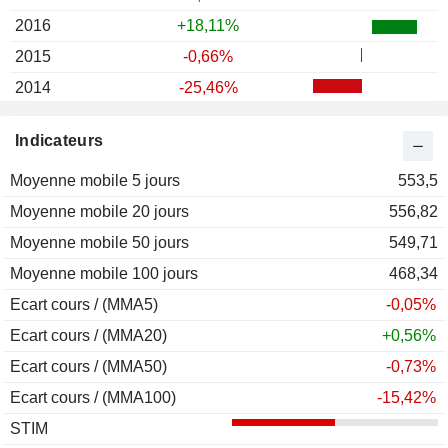
2016
+18,11%
2015
-0,66%
2014
-25,46%
2013
+6,17%
Indicateurs
2012
+8,16%
Moyenne mobile 5 jours
2011
+36,00%
553,5
Moyenne mobile 20 jours
2010
+19,71%
556,82
Moyenne mobile 50 jours
2009
+7,97%
549,71
Moyenne mobile 100 jours
2008
-9,94%
468,34
Ecart cours / (MMA5)
2007
-42,09%
-0,05%
Ecart cours / (MMA20)
2006
+36,50%
+0,56%
Ecart cours / (MMA50)
2005
+19,09%
-0,73%
Ecart cours / (MMA100)
2004
+52,38%
-15,42%
STIM
2003
-1,51%