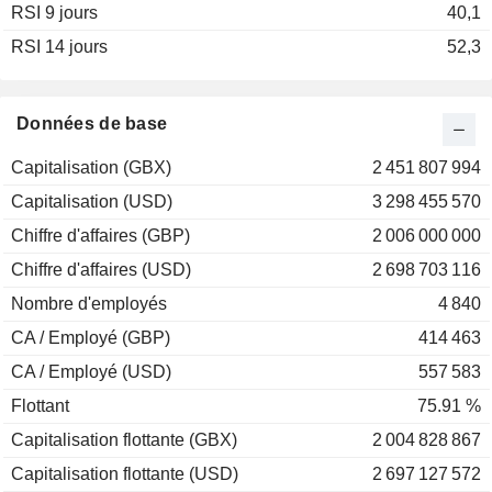
RSI 9 jours
2002
-8,70%
40,1
RSI 14 jours
2001
+38,55%
52,3
2000
-37,44%
1999
+20,24%
Données de base
1998
-34,06%
Capitalisation (GBX)
2 451 807 994
1997
+5,91%
Capitalisation (USD)
3 298 455 570
1996
+0,42%
Chiffre d'affaires (GBP)
2 006 000 000
1995
+11,58%
Chiffre d'affaires (USD)
2 698 703 116
1994
+5,75%
Nombre d'employés
4 840
1993
-0,74%
CA / Employé (GBP)
414 463
1992
+0,75%
CA / Employé (USD)
557 583
Flottant
75.91 %
Capitalisation flottante (GBX)
2 004 828 867
Capitalisation flottante (USD)
2 697 127 572