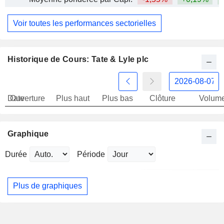
Voir toutes les performances sectorielles
Historique de Cours: Tate & Lyle plc
Date
Ouverture
Plus haut
Plus bas
Clôture
Volum
Graphique
Durée
Période
Plus de graphiques