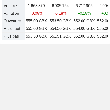
Volume
1 668 879
6 905 154
6 717 905
2 904
Variation
-0,09%
-0,18%
+0,18%
+0,
Ouverture
555.00 GBX
553.50 GBX
552.00 GBX
552.0
Plus haut
555.00 GBX
554.50 GBX
554.00 GBX
555.0
Plus bas
553.50 GBX
551.51 GBX
552.00 GBX
552.0