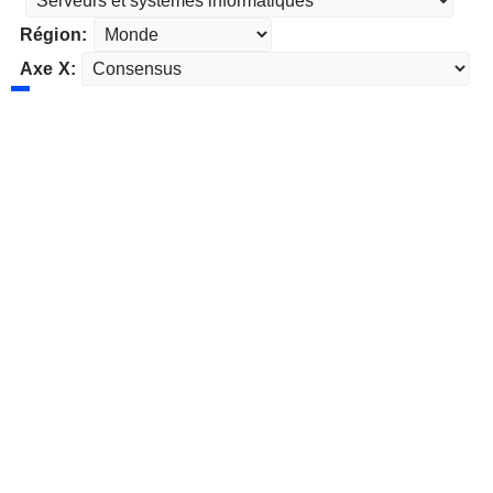
Région:
Axe X: