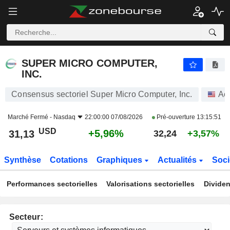
SUPER MICRO COMPUTER, INC.
31,13
$
+5,96%
SUPER MICRO COMPUTER,
INC.
Consensus sectoriel Super Micro Computer, Inc.
Act
Marché Fermé -
Nasdaq
22:00:00 07/08/2026
Pré-ouverture
13:15:51
USD
+5,96%
31,13
32,24
+3,57%
Synthèse
Cotations
Graphiques
Actualités
Soci
Performances sectorielles
Valorisations sectorielles
Dividen
Secteur: