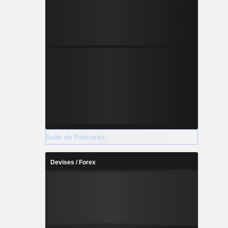
Suite du Palmarès
Devises / Forex