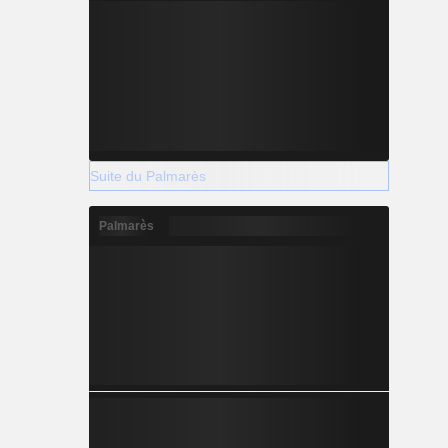
Suite du Palmarès
Palmarès