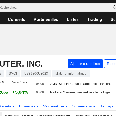
Conseils
Portefeuilles
Listes
Trading
Sc
TER, INC.
Ajouter à une liste
Rapp
s
SMCI
US86800U3023
Matériel informatique
. 5j.
Varia. 1 janv.
05/08
AMD, Spectro Cloud et Supermicro lancent AMD Instinct Coder, une solution d'inférence IA pour les entreprises
26%
+5,04%
05/08
Netlist et Samsung mettent fin à leurs litiges de brevets via un nouvel accord de cinq ans sur les mémoires
Société
Finances
Valorisation
Consensus
Ratings