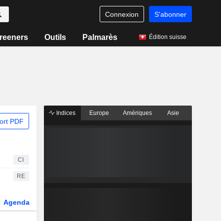
Connexion
S'abonner
reeners
Outils
Palmarès
Édition suisse
Indices
Europe
Amériques
Asie
ort PDF
CI
RE
Agenda
Secteur
Dérivés
Fonds et ETFs