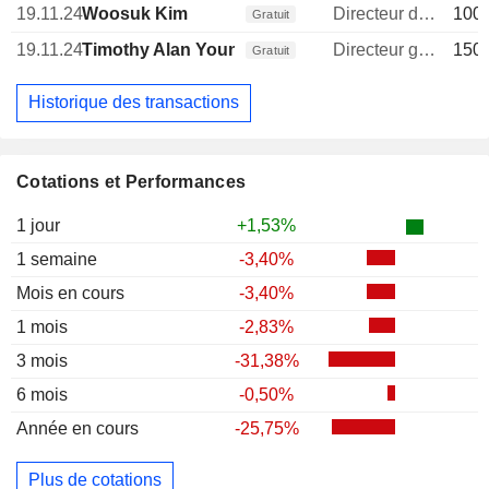
19.11.24
Woosuk Kim
Directeur des operations
100 
Gratuit
19.11.24
Timothy Alan Young
Directeur general
150 
Gratuit
Historique des transactions
Cotations et Performances
1 jour
+1,53%
1 semaine
-3,40%
Mois en cours
-3,40%
1 mois
-2,83%
3 mois
-31,38%
6 mois
-0,50%
Année en cours
-25,75%
Plus de cotations