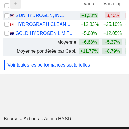
Varia.
Varia. 5j.
SUNHYDROGEN, INC.
+1,53%
-3,40%
HYDROGRAPH CLEAN POWER INC.
+12,83%
+25,10%
+
GOLD HYDROGEN LIMITED
+5,68%
+12,05%
Moyenne
+6,68%
+5,37%
+
Moyenne pondérée par Capi.
+11,77%
+8,79%
+
Voir toutes les performances sectorielles
Bourse
Actions
Action HYSR