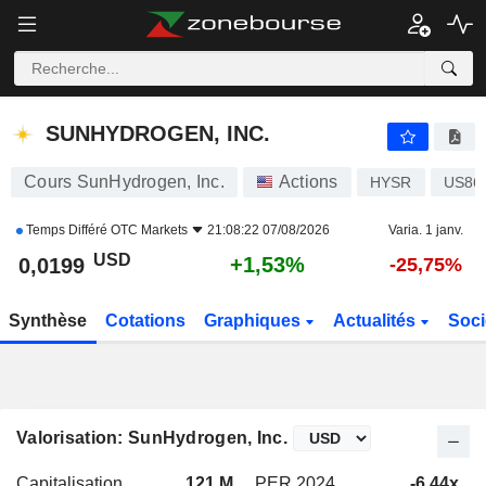
SUNHYDROGEN, INC.
0,0199
$
+1,53%
SUNHYDROGEN, INC.
Cours SunHydrogen, Inc.
Actions
HYSR
US86
Temps Différé
OTC Markets
21:08:22 07/08/2026
Varia. 1 janv.
USD
+1,53%
0,0199
-25,75%
Synthèse
Cotations
Graphiques
Actualités
Soci
Valorisation: SunHydrogen, Inc.
Capitalisation
121 M
PER 2024
-6,44x