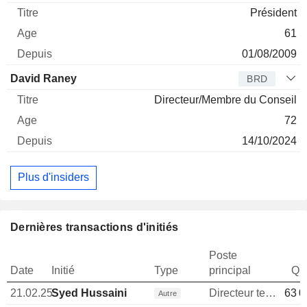
Président
61
01/08/2009
David Raney
BRD
Directeur/Membre du Conseil
72
14/10/2024
Plus d'insiders
Dernières transactions d'initiés
Poste
Date
Initié
Type
principal
Qua
21.02.25
Syed Hussaini
Directeur technique
63 0
Autre