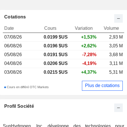
Cotations
Date
Cours
Variation
Volume
07/08/26
0.019
9 $US
+1,53%
2,93 M
06/08/26
0.0196 $US
+2,62%
3,05 M
05/08/26
0.0191 $US
-7,28%
3,68 M
04/08/26
0.0206 $US
-4,19%
3,11 M
03/08/26
0.0215 $US
+4,37%
5,31 M
Plus de cotations
Cours en différé OTC Markets
Profil Société
SunHydrogen, Inc. développe des technologies pour