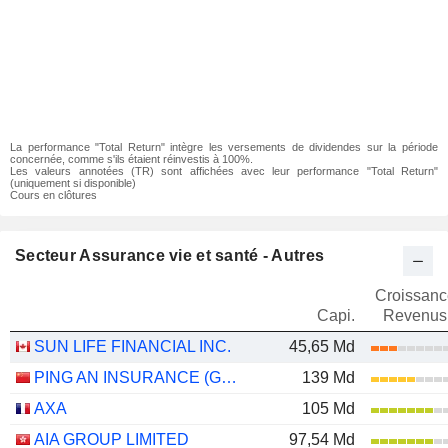
La performance "Total Return" intègre les versements de dividendes sur la période
concernée, comme s'ils étaient réinvestis à 100%.
Les valeurs annotées (TR) sont affichées avec leur performance "Total Return"
(uniquement si disponible)
Cours en clôtures
Secteur Assurance vie et santé - Autres
Croissanc
Capi.
Revenus
SUN LIFE FINANCIAL INC.
45,65 Md
PING AN INSURANCE (GROUP) COMPANY OF CHINA, LTD.
139 Md
AXA
105 Md
AIA GROUP LIMITED
97,54 Md