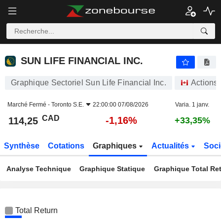
SUN LIFE FINANCIAL INC.
114,25
$
-1,16%
SUN LIFE FINANCIAL INC.
Graphique Sectoriel Sun Life Financial Inc.
Actions
Marché Fermé -
Toronto S.E.
22:00:00 07/08/2026
Varia. 1 janv.
CAD
-1,16%
114,25
+33,35%
Synthèse
Cotations
Graphiques
Actualités
Soci
Analyse Technique
Graphique Statique
Graphique Total Re
Total Return