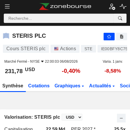
STERIS PLC
231,78
$
-0,40%
STERIS PLC
Cours STERIS plc
Actions
STE
IE00BFY8C75
Marché Fermé -
NYSE
22:00:03 06/08/2026
Varia. 1 janv.
USD
-0,40%
231,78
-8,58%
Synthèse
Cotations
Graphiques
Actualités
Soci
Valorisation: STERIS plc
Capitalisation
22,59 Md
PER 2027 *
25,5x