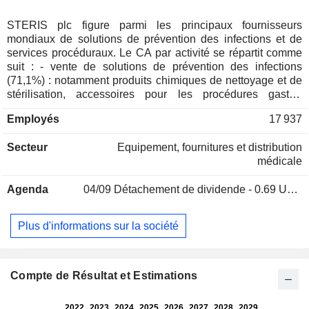
STERIS plc figure parmi les principaux fournisseurs
mondiaux de solutions de prévention des infections et de
services procéduraux. Le CA par activité se répartit comme
suit : - vente de solutions de prévention des infections
(71,1%) : notamment produits chimiques de nettoyage et de
stérilisation, accessoires pour les procédures gastro-
intestinales, laveuses, stérilisateurs et équipements utilisés
Employés
17 937
dans la salle d'opération (notamment tables chirurgicales,
éclairages et solutions de connectivité). En outre, le groupe
Secteur
Equipement, fournitures et distribution
propose des services spécialisés de soins de santé
médicale
(prestations de services de stérilisation, de réparation et de
maintenance d'instruments et d'endoscopes et de conseils
Agenda
04/09
Détachement de dividende - 0.69 USD
d'amélioration des processus personnalisés dans des
hôpitaux de soins actifs) ; - développement de solutions de
stérilisation appliquées (19%) : développement sous contrat
Plus d'informations sur la société
de modalités de stérilisation et de services de tests en
laboratoire pour plus de 50 installations de stérilisation et de
laboratoires dans le monde ; - fabrication de produits
consommables et d'équipements de maintenance (9,9%) :
Compte de Résultat et Estimations
dédiés aux fabricants de produits pharmaceutiques. Le CA
par source de revenus se ventile entre ventes de services