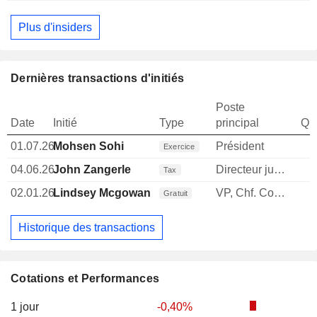
Plus d'insiders
Dernières transactions d'initiés
Poste
Date
Initié
Type
principal
Qua
01.07.26
Mohsen Sohi
Président
Exercice
04.06.26
John Zangerle
Directeur juridique
Tax
02.01.26
Lindsey Mcgowan
VP, Chf. Comp. & Quality Offc.
Gratuit
Historique des transactions
Cotations et Performances
1 jour
-0,40%