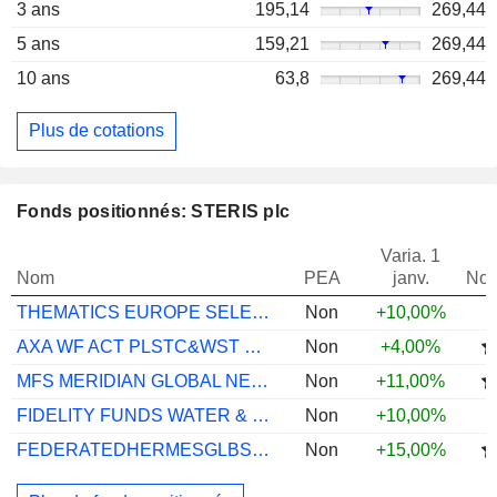
3 ans
195,14
269,44
5 ans
159,21
269,44
10 ans
63,8
269,44
Plus de cotations
Fonds positionnés: STERIS plc
Varia. 1
Nom
PEA
janv.
Not
THEMATICS EUROPE SELECTION R (C)
Non
+10,00%
AXA WF ACT PLSTC&WST TRNSTN EQQI I USD
Non
+4,00%
MFS MERIDIAN GLOBAL NEW DSCVY A1 USD
Non
+11,00%
FIDELITY FUNDS WATER & WASTE A ACC EUR
Non
+10,00%
FEDERATEDHERMESGLBSMIDEQEGMTXCHFACCPORTH
Non
+15,00%