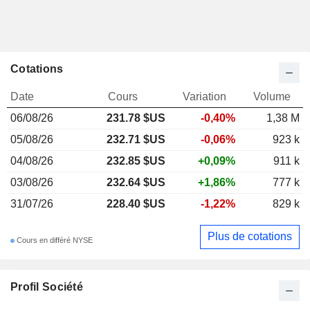
Cotations
Date
Cours
Variation
Volume
06/08/26
231.78 $US
-0,40%
1,38 M
05/08/26
232.71 $US
-0,06%
923 k
04/08/26
232.85 $US
+0,09%
911 k
03/08/26
232.64 $US
+1,86%
777 k
31/07/26
228.40 $US
-1,22%
829 k
Plus de cotations
Cours en différé NYSE
Profil Société