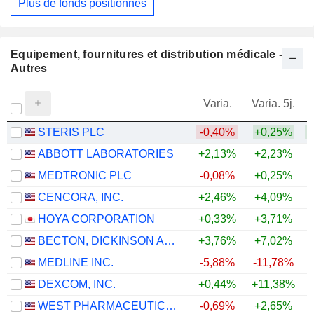
Plus de fonds positionnés
Equipement, fournitures et distribution médicale -
Autres
Varia.
Varia. 5j.
STERIS PLC
-0,40%
+0,25%
ABBOTT LABORATORIES
+2,13%
+2,23%
MEDTRONIC PLC
-0,08%
+0,25%
CENCORA, INC.
+2,46%
+4,09%
+
HOYA CORPORATION
+0,33%
+3,71%
+
BECTON, DICKINSON AND COMPANY
+3,76%
+7,02%
MEDLINE INC.
-5,88%
-11,78%
DEXCOM, INC.
+0,44%
+11,38%
WEST PHARMACEUTICAL SERVICES, INC.
-0,69%
+2,65%
+