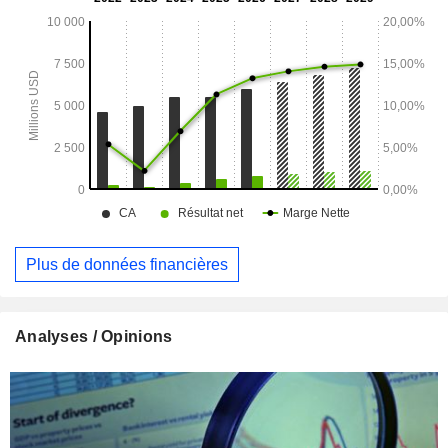
(47,4%), ventes de consommables (30,9%) et ventes
d'équipements (21,7%). La répartition géographique du CA
est la suivante : Irlande (2%), Etats-Unis (73,4%) et autres
(24,6%).
Plus de données financières
Analyses / Opinions