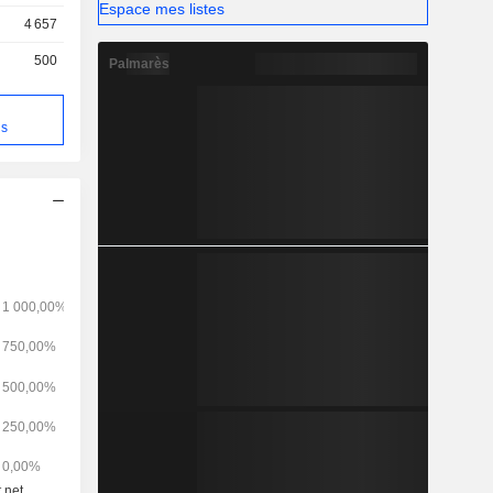
Espace mes listes
4 657
500
Palmarès
ns