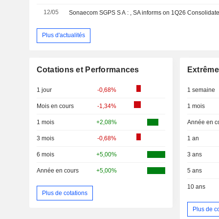
12/05
Sonaecom SGPS S A : , SA informs on 1Q26 Consolidate
Plus d'actualités
Cotations et Performances
Extrême
1 jour
-0,68%
1 semaine
Mois en cours
-1,34%
1 mois
1 mois
+2,08%
Année en c
3 mois
-0,68%
1 an
6 mois
+5,00%
3 ans
Année en cours
+5,00%
5 ans
10 ans
Plus de cotations
Plus de c