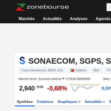
Marchés
Actualités
Analyses
Agenda
SONAECOM, SGPS, S
Cours Sonaecom, SGPS, S.A.
Actions
SNC
PT
Marché Fermé -
Euronext Lisbonne
17:55:00 06/08/2026
Varia. 5
2,940
-0,68%
EUR
0,0
Synthèse
Cotations
Graphiques
Actualités