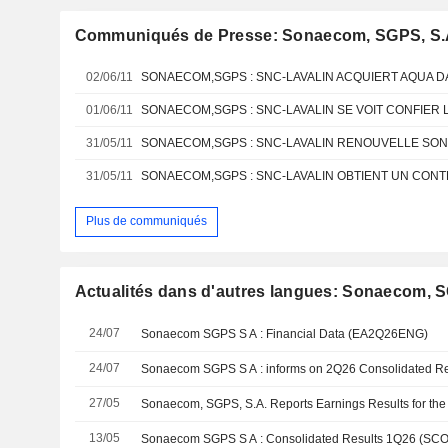
Communiqués de Presse: Sonaecom, SGPS, S.
02/06/11
SONAECOM,SGPS : SNC-LAVALIN ACQUIERT AQUA D
01/06/11
31/05/11
31/05/11
Plus de communiqués
Actualités dans d'autres langues: Sonaecom, S
24/07
Sonaecom SGPS S A : Financial Data (EA2Q26ENG)
24/07
Sonaecom SGPS S A : informs on 2Q26 Consolidated Re
27/05
13/05
Sonaecom SGPS S A : Consolidated Results 1Q26 (S