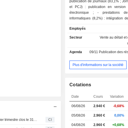
publication de journaux (83,1% ; Jor
et PCJ) : publication en version
électronique ; - prestations de services
informatiques (8,2%) : intégration 
informatiques et de logic
Employés
Secteur
Vente au détail et 
Agenda
09/11
Publication des résultats
Plus d'informations sur la société
Cotations
Date
Cours
Variation
06/08/26
2.940 €
-0,68%
05/08/26
2.960 €
0,00%
Sonaecom, SGPS, S.A. publie ses résultats pour le premier trimestre clos le 31 mars 2026
CI
04/08/26
2.960 €
+0,68%