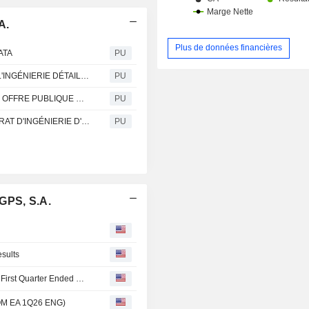
A.
Plus de données financières
ATA
PU
SONAECOM,SGPS : SNC-LAVALIN SE VOIT CONFIER L'INGÉNIERIE DÉTAILLÉE ET L'APPROVISIONNEMENT POUR LE CHAMP DE KHARYAGA DE TOTAL EN RUSSIE ARCTIQUE
PU
SONAECOM,SGPS : SNC-LAVALIN RENOUVELLE SON OFFRE PUBLIQUE DE RACHAT DANS LE COURS NORMAL DES ACTIVITÉS (2011)
PU
SONAECOM,SGPS : SNC-LAVALIN OBTIENT UN CONTRAT D'INGÉNIERIE D'AVANT-PROJET ET DE CONCEPTION POUR LES PROJETS MAJEURS D'EXPLOITATION EN MER DE RlO CARIBE ET MEJILLONES DE PDVSA
PU
GPS, S.A.
sults
Sonaecom, SGPS, S.A. Reports Earnings Results for the First Quarter Ended March 31, 2026
COM EA 1Q26 ENG)