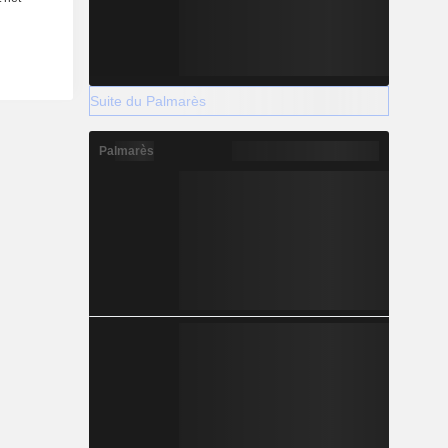
Suite du Palmarès
Palmarès