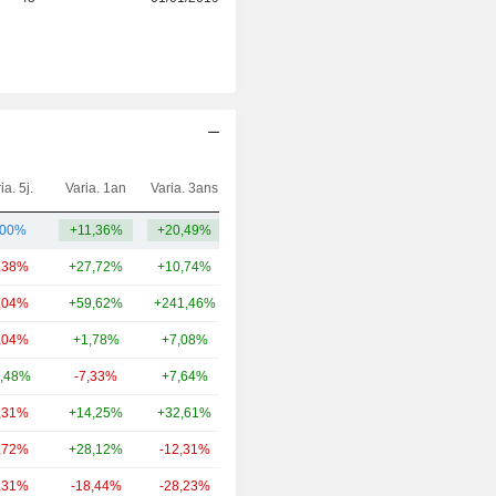
ia. 5j.
Varia. 1an
Varia. 3ans
Capi.($)
,00%
+11,36%
+20,49%
1,05 Md
,38%
+27,72%
+10,74%
38,27 Md
,04%
+59,62%
+241,46%
31,56 Md
,04%
+1,78%
+7,08%
29,19 Md
,48%
-7,33%
+7,64%
27,07 Md
,31%
+14,25%
+32,61%
22,87 Md
,72%
+28,12%
-12,31%
12,99 Md
,31%
-18,44%
-28,23%
12,59 Md