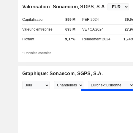
Valorisation: Sonaecom, SGPS, S.A.
Capitalisation
899 M
PER 2024
39,9
Valeur d'entreprise
693 M
VE / CA 2024
27,9
Flottant
9,37%
Rendement 2024
1,24
* Données estimées
Graphique: Sonaecom, SGPS, S.A.