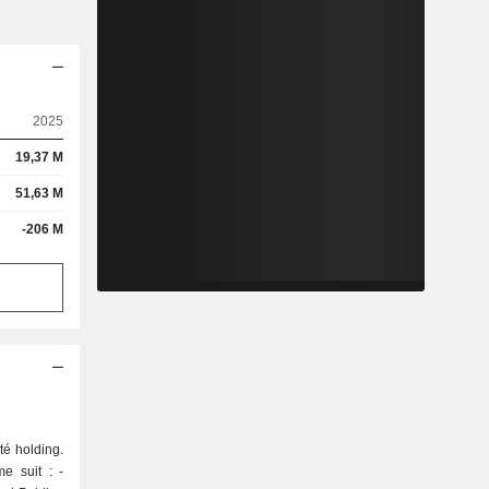
2025
19,37 M
51,63 M
-206 M
é holding.
e suit : -