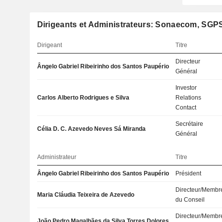
Dirigeants et Administrateurs: Sonaecom, SGPS
Dirigeant
Titre
Directeur
Ângelo Gabriel Ribeirinho dos Santos Paupério
Général
Investor
Carlos Alberto Rodrigues e Silva
Relations
Contact
Secrétaire
Célia D. C. Azevedo Neves Sá Miranda
Général
Administrateur
Titre
Ângelo Gabriel Ribeirinho dos Santos Paupério
Président
Directeur/Membr
Maria Cláudia Teixeira de Azevedo
du Conseil
Directeur/Membr
João Pedro Magalhães da Silva Torres Dolores