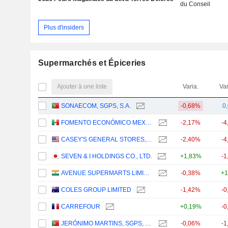
du Conseil
Plus d'insiders
Supermarchés et Épiceries
Ajouter à une liste
Varia.
Var
SONAECOM, SGPS, S.A.
-0,68%
0
FOMENTO ECONÓMICO MEXICANO, S.A.B. DE C.V.
-2,17%
-4
CASEY'S GENERAL STORES, INC.
-2,40%
-4
SEVEN & I HOLDINGS CO., LTD.
+1,83%
-1
AVENUE SUPERMARTS LIMITED
-0,38%
+1
COLES GROUP LIMITED
-1,42%
-0
CARREFOUR
+0,19%
-0
JERÓNIMO MARTINS, SGPS, S.A.
-0,06%
-1