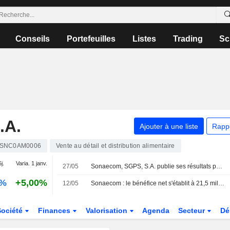
Conseils
Portefeuilles
Listes
Trading
Sc
.A.
Ajouter à une liste
Rapp
SNC0AM0006
Vente au détail et distribution alimentaire
j.
Varia. 1 janv.
27/05
Sonaecom, SGPS, S.A. publie ses résultats pour le premier trimestre clos le 31 mars 2026
0%
+5,00%
12/05
Sonaecom : le bénéfice net s'établit à 21,5 millions d'euros au premier trimestre
Société
Finances
Valorisation
Agenda
Secteur
Dé