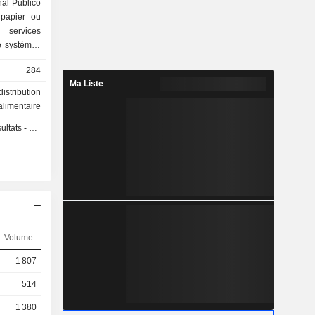
nal Publico
 papier ou
de systèmes
iels ; - autres (8,7%).
284
Ma Liste
distribution
alimentaire
 - Q3 2026
Volume
1 807
514
1 380