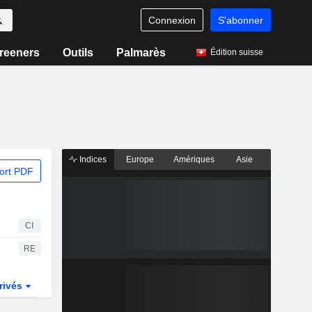
Connexion
S'abonner
reeners
Outils
Palmarès
Édition suisse
Indices
Europe
Amériques
Asie
ort PDF
CI
RE
rivés