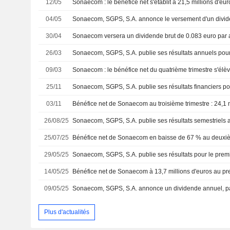
12/05
Sonaecom : le bénéfice net s'établit à 21,5 millions d'eu
04/05
30/04
Sonaecom versera un dividende brut de 0.083 euro par 
26/03
09/03
Sonaecom : le bénéfice net du quatrième trimestre s'élèv
25/11
03/11
Bénéfice net de Sonaecom au troisième trimestre : 24,1 m
26/08/25
Sonaecom, SGPS, S.A. publie ses résultats semestriels 
25/07/25
29/05/25
14/05/25
Bénéfice net de Sonaecom à 13,7 millions d'euros au pre
09/05/25
Sonaecom, SGPS, S.A. annonce un dividende annuel, pa
Plus d'actualités