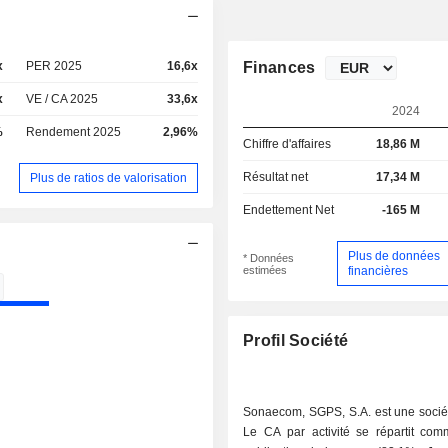
x
PER 2025
16,6x
Finances
x
VE / CA 2025
33,6x
2024
%
Rendement 2025
2,96%
Chiffre d'affaires
18,86 M
Résultat net
17,34 M
Plus de ratios de valorisation
Endettement Net
-165 M
Plus de données
* Données
estimées
financières
Profil Société
Sonaecom, SGPS, S.A. est une sociét
Le CA par activité se répartit comm