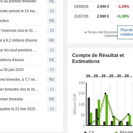
ros au premier trimestre
RE
03/08/26
2.940 €
-1,34%
Sonaecom, SGPS, S.A. annonce le versement d'un dividende annuel le 14 mai 2026
CI
31/07/26
2.980 €
+1,36%
action
RE
Plus de
Sonaecom, SGPS, S.A. publie ses résultats annuels pour l'exercice clos le 31 décembre 2025
CI
Temps réel Euronext
cotatio
Lisbonne
e à 6,2 millions d'euros
RE
Sonaecom, SGPS, S.A. publie ses résultats financiers pour les neuf premiers mois de 2025
CI
Compte de Résultat et
illions d'euros
RE
Estimations
au 30 juin 2025
CI
Bénéfice net de Sonaecom en baisse de 67 % au deuxième trimestre, à 7,7 millions d'euros
RE
Sonaecom, SGPS, S.A. publie ses résultats pour le premier trimestre clos le 31 mars 2025
CI
mier trimestre
RE
yable le 22 mai 2025.
CI