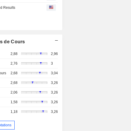
d Results
s de Cours
2,88
2,96
2,76
3
ours
2,68
3,04
2,68
3,26
2,06
3,26
1,58
3,26
1,18
3,26
otations