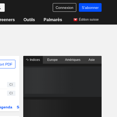
Connexion
S'abonner
reeners
Outils
Palmarès
Édition suisse
Indices
Europe
Amériques
Asie
ort PDF
CI
CI
Agenda
Secteur
Dérivés
Fonds et ETFs