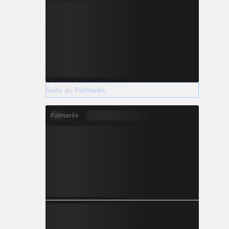
Suite du Palmarès
Palmarès