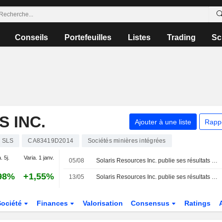
Conseils
Portefeuilles
Listes
Trading
Sc
 INC.
Ajouter à une liste
Rapp
SLS
CA83419D2014
Sociétés minières intégrées
. 5j.
Varia. 1 janv.
05/08
Solaris Resources Inc. publie ses résultats pour le deuxième trimestre et le premier semestre clos le 30 juin 2026
98%
+1,55%
13/05
Solaris Resources Inc. publie ses résultats pour le premier trimestre clos le 31 mars 2026
Société
Finances
Valorisation
Consensus
Ratings