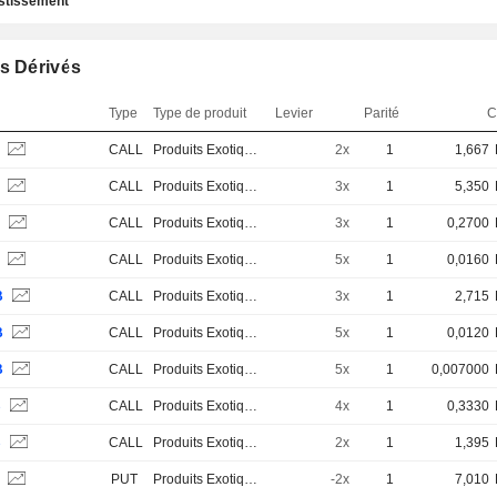
estissement
s Dérivés
Type
Type de produit
Levier
Parité
C
S
CALL
Produits Exotiques
2x
1
1,667
S
CALL
Produits Exotiques
3x
1
5,350
B
CALL
Produits Exotiques
3x
1
0,2700
S
CALL
Produits Exotiques
5x
1
0,0160
B
CALL
Produits Exotiques
3x
1
2,715
B
CALL
Produits Exotiques
5x
1
0,0120
B
CALL
Produits Exotiques
5x
1
0,007000
B
CALL
Produits Exotiques
4x
1
0,3330
B
CALL
Produits Exotiques
2x
1
1,395
S
PUT
Produits Exotiques
-2x
1
7,010