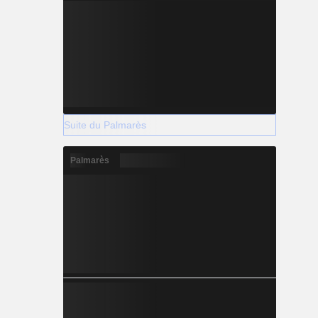
Suite du Palmarès
Palmarès