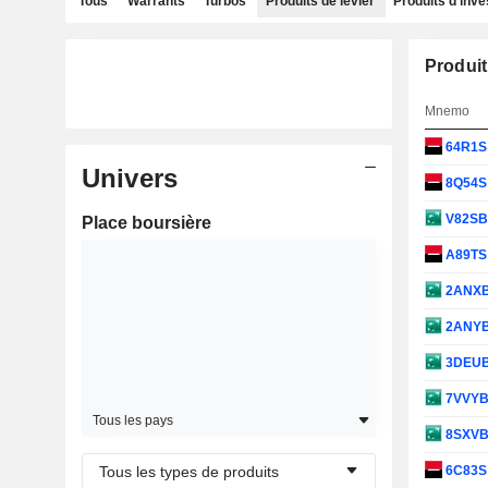
Tous
Warrants
Turbos
Produits de levier
Produits d'inv
Produit
Mnemo
64R1
Univers
8Q54
V82S
Place boursière
A89T
2ANX
2ANY
3DEU
7VVY
Tous les pays
8SXV
Tous les types de produits
6C83