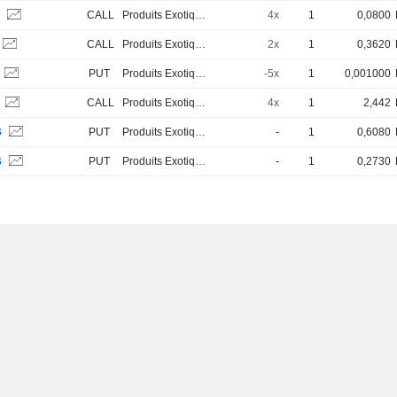
B
CALL
Produits Exotiques
4x
1
0,0800
CALL
Produits Exotiques
2x
1
0,3620
PUT
Produits Exotiques
-5x
1
0,001000
S
CALL
Produits Exotiques
4x
1
2,442
B
PUT
Produits Exotiques
-
1
0,6080
B
PUT
Produits Exotiques
-
1
0,2730