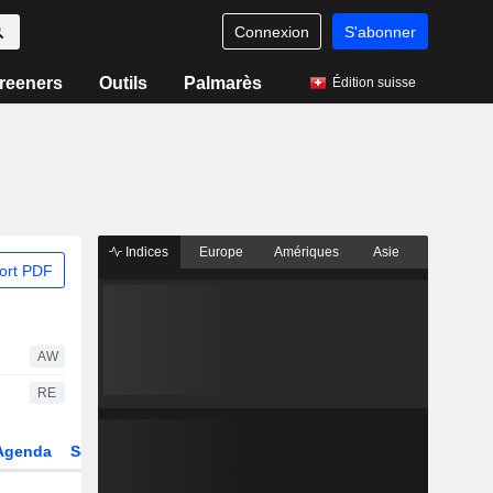
Connexion
S'abonner
reeners
Outils
Palmarès
Édition suisse
Indices
Europe
Amériques
Asie
ort PDF
AW
RE
Agenda
Secteur
Dérivés
Fonds et ETFs