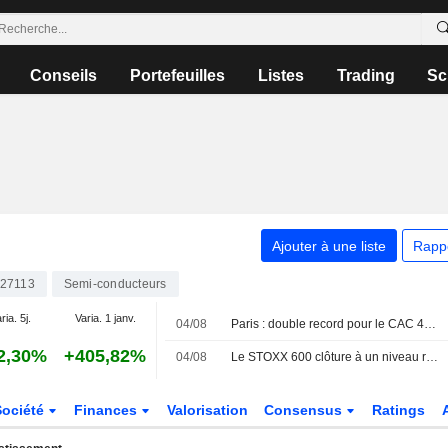
Conseils
Portefeuilles
Listes
Trading
Sc
Ajouter à une liste
Rapp
27113
Semi-conducteurs
ria. 5j.
Varia. 1 janv.
04/08
Paris : double record pour le CAC 40, en séance et en clôture
2,30%
+405,82%
04/08
Le STOXX 600 clôture à un niveau record, porté par les résultats d'entreprises et la technologie
Société
Finances
Valorisation
Consensus
Ratings