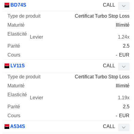
Type
BD74S
CALL
de
Certificat Turbo Stop Loss
Mnemo
Type
produit
Maturité
Elasticité
Levier
Parité
Co
Illimité
1.24x
2.5
-
EUR
LV11S
CALL
Certificat Turbo Stop Loss
Illimité
1.19x
2.5
-
EUR
A534S
CALL