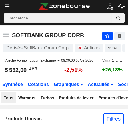
SOFTBANK GROUP CORP.
5 552,00
¥
-2,51%
SOFTBANK GROUP CORP.
Dérivés SoftBank Group Corp.
Actions
9984
J
Marché Fermé -
Japan Exchange
08:30:00 07/08/2026
Varia. 1 janv.
JPY
-2,51%
5 552,00
+26,18%
Synthèse
Cotations
Graphiques
Actualités
Soci
Tous
Warrants
Turbos
Produits de levier
Produits d'inv
Filtres
Produits Dérivés