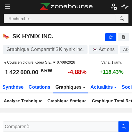
SK HYNIX INC.
1 422 000,00
₩
-4,88%
SK HYNIX INC.
Graphique Comparatif SK hynix Inc.
Actions
A00
Cours en clôture
Korea S.E.
07/08/2026
Varia. 1 janv.
KRW
-4,88%
1 422 000,00
+118,43%
Synthèse
Cotations
Graphiques
Actualités
Soci
Analyse Technique
Graphique Statique
Graphique Total Re