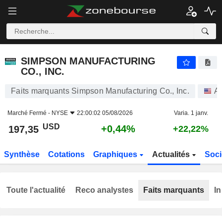
SIMPSON MANUFACTURING CO., INC.
197,35
$
+0,44%
SIMPSON MANUFACTURING
CO., INC.
Faits marquants Simpson Manufacturing Co., Inc.
Ac
Marché Fermé -
NYSE
22:00:02 05/08/2026
Varia. 1 janv.
USD
+0,44%
197,35
+22,22%
Synthèse
Cotations
Graphiques
Actualités
Soci
Toute l'actualité
Reco analystes
Faits marquants
In