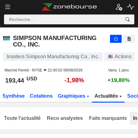
SIMPSON MANUFACTURING CO., INC.
193,44
$
-1,98%
SIMPSON MANUFACTURING
CO., INC.
Insiders Simpson Manufacturing Co., Inc.
Actions
Marché Fermé -
NYSE
22:00:02 06/08/2026
Varia. 1 janv.
USD
-1,98%
193,44
+19,80%
Synthèse
Cotations
Graphiques
Actualités
Soci
Toute l'actualité
Reco analystes
Faits marquants
In