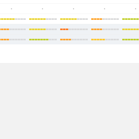
-
-
-
-
-