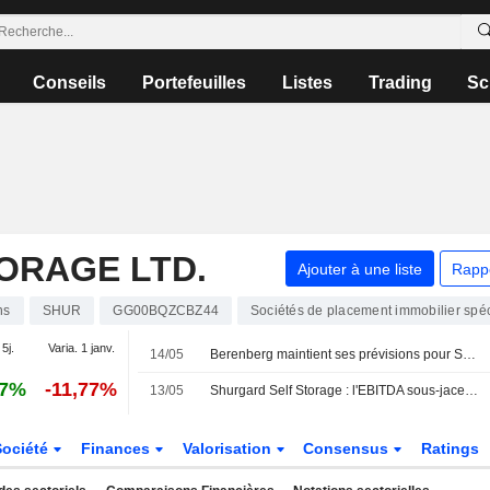
Conseils
Portefeuilles
Listes
Trading
Sc
ORAGE LTD.
Ajouter à une liste
Rapp
ns
SHUR
GG00BQZCBZ44
Sociétés de placement immobilier spéc
 5j.
Varia. 1 janv.
14/05
Berenberg maintient ses prévisions pour Shurgard après les résultats du T1 ; objectif de cours et recommandation inchangés
97%
-11,77%
13/05
Shurgard Self Storage : l'EBITDA sous-jacent s'établit à 56,2 millions d'euros au premier trimestre
Société
Finances
Valorisation
Consensus
Ratings