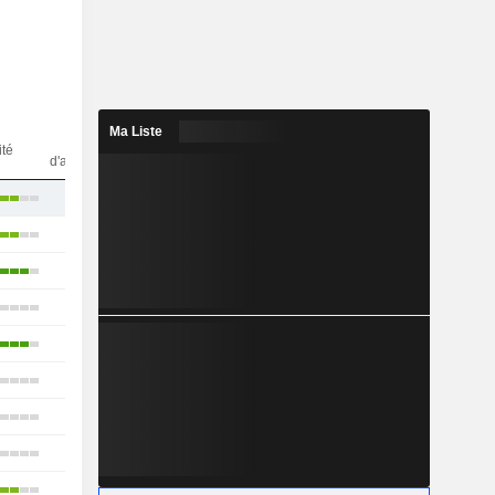
Ma Liste
Nbr
ité
d'analystes
17
17
20
19
16
15
11
12
7