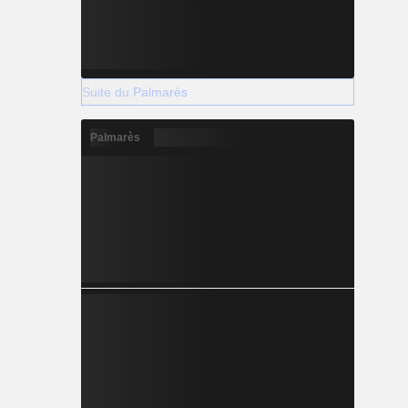
Suite du Palmarès
Palmarès