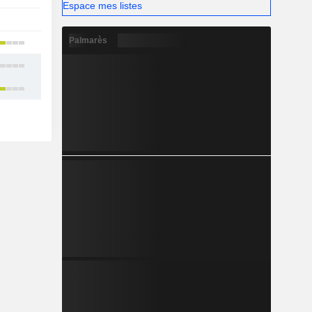
Espace mes listes
2
Palmarès
2
13
17