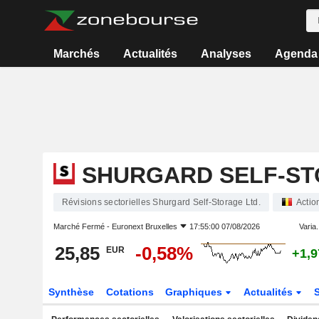
Marchés
Actualités
Analyses
Agenda
SHURGARD SELF-ST
Révisions sectorielles Shurgard Self-Storage Ltd.
Actio
Marché Fermé -
Euronext Bruxelles
17:55:00 07/08/2026
Varia.
25,85
-0,58%
EUR
+1,
Synthèse
Cotations
Graphiques
Actualités