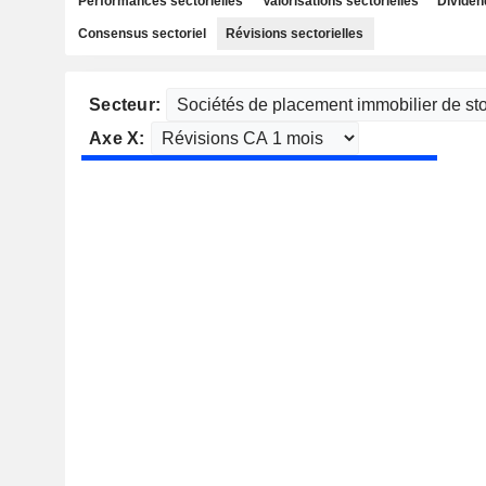
Performances sectorielles
Valorisations sectorielles
Dividen
Consensus sectoriel
Révisions sectorielles
Secteur:
Axe X: