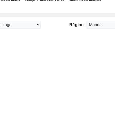
des sectoriels
Comparaisons Financières
Notations sectorielles
Région: