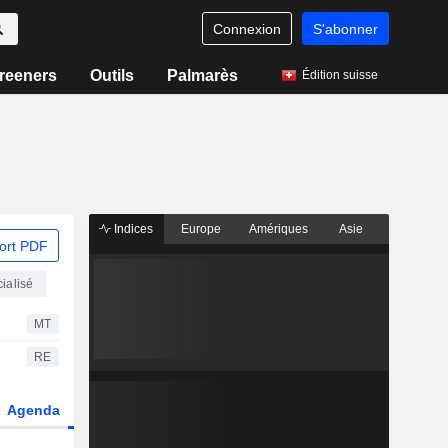
Connexion
S'abonner
reeners
Outils
Palmarès
Édition suisse
Indices
Europe
Amériques
Asie
ort PDF
ialisé
MT
RE
Agenda
Secteur
Dérivés
Fonds et ETFs