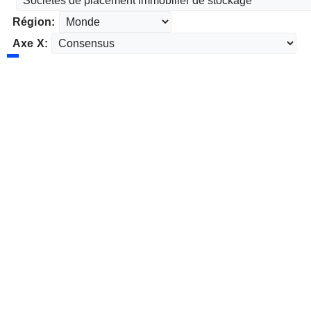
Région:
Axe X: