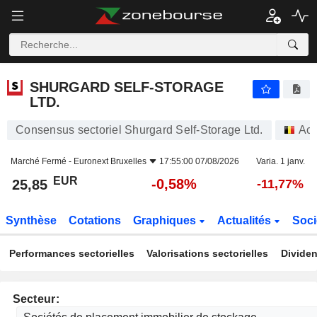
SHURGARD SELF-STORAGE LTD.
25,85
€
-0,58%
SHURGARD SELF-STORAGE
LTD.
Consensus sectoriel Shurgard Self-Storage Ltd.
Act
Marché Fermé -
Euronext Bruxelles
17:55:00 07/08/2026
Varia. 1 janv.
EUR
-0,58%
25,85
-11,77%
Synthèse
Cotations
Graphiques
Actualités
Soci
Performances sectorielles
Valorisations sectorielles
Dividen
Secteur: