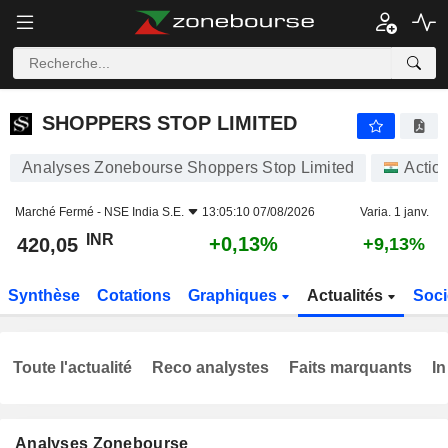
SHOPPERS STOP LIMITED
420,05
₹
+0,13%
SHOPPERS STOP LIMITED
Analyses Zonebourse Shoppers Stop Limited
Actio
Marché Fermé -
NSE India S.E.
13:05:10 07/08/2026
Varia. 1 janv.
INR
+0,13%
420,05
+9,13%
Synthèse
Cotations
Graphiques
Actualités
Soci
Toute l'actualité
Reco analystes
Faits marquants
In
Analyses Zonebourse