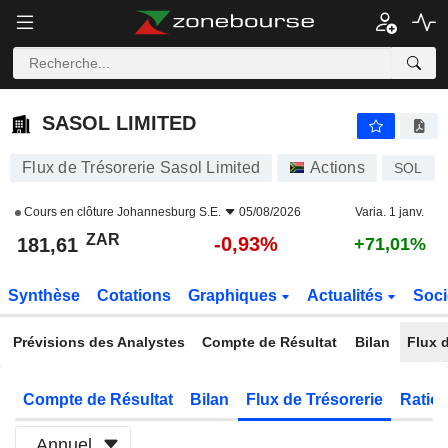
SASOL LIMITED
181,61
R
-0,93%
SASOL LIMITED
Flux de Trésorerie Sasol Limited
Actions
SOL
Cours en clôture
Johannesburg S.E.
05/08/2026
Varia. 1 janv.
ZAR
-0,93%
181,61
+71,01%
Synthèse
Cotations
Graphiques
Actualités
Soci
Prévisions des Analystes
Compte de Résultat
Bilan
Flux d
Compte de Résultat
Bilan
Flux de Trésorerie
Ratios
Annuel