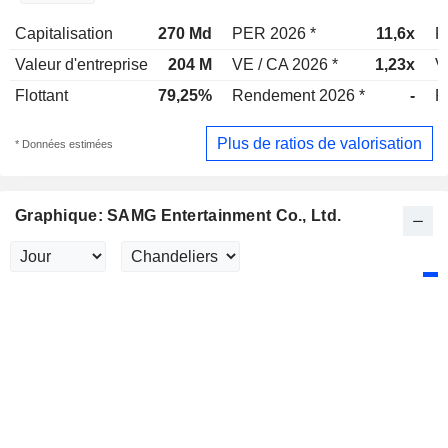
Capitalisation
270 Md
PER 2026 *
11,6x
P
Valeur d'entreprise
204 M
VE / CA 2026 *
1,23x
V
Flottant
79,25%
Rendement 2026 *
-
R
Plus de ratios de valorisation
* Données estimées
Graphique: SAMG Entertainment Co., Ltd.