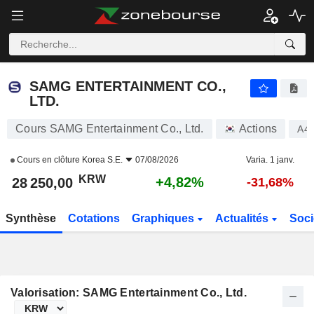
SAMG ENTERTAINMENT CO., LTD.
28 250,00
₩
+4,82%
SAMG ENTERTAINMENT CO.,
LTD.
Cours SAMG Entertainment Co., Ltd.
Actions
A4
Cours en clôture
Korea S.E.
07/08/2026
Varia. 1 janv.
KRW
+4,82%
28 250,00
-31,68%
Synthèse
Cotations
Graphiques
Actualités
Soci
Valorisation: SAMG Entertainment Co., Ltd.