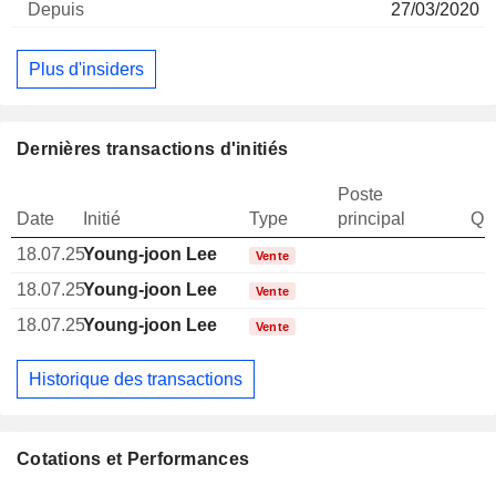
27/03/2020
Plus d'insiders
Dernières transactions d'initiés
Poste
Date
Initié
Type
principal
Qua
18.07.25
Young-joon Lee
Vente
18.07.25
Young-joon Lee
Vente
18.07.25
Young-joon Lee
Vente
Historique des transactions
Cotations et Performances