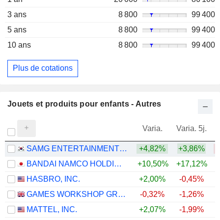
3 ans
8 800
99 400
5 ans
8 800
99 400
10 ans
8 800
99 400
Plus de cotations
Jouets et produits pour enfants - Autres
Varia.
Varia. 5j.
SAMG ENTERTAINMENT CO., LTD.
+4,82%
+3,86%
BANDAI NAMCO HOLDINGS INC.
+10,50%
+17,12%
HASBRO, INC.
+2,00%
-0,45%
+
GAMES WORKSHOP GROUP PLC
-0,32%
-1,26%
+
MATTEL, INC.
+2,07%
-1,99%