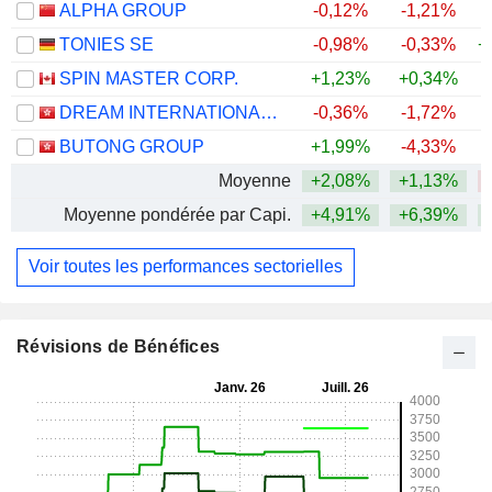
ALPHA GROUP
-0,12%
-1,21%
TONIES SE
-0,98%
-0,33%
+
SPIN MASTER CORP.
+1,23%
+0,34%
DREAM INTERNATIONAL LIMITED
-0,36%
-1,72%
BUTONG GROUP
+1,99%
-4,33%
Moyenne
+2,08%
+1,13%
Moyenne pondérée par Capi.
+4,91%
+6,39%
Voir toutes les performances sectorielles
Révisions de Bénéfices