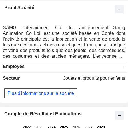
Profil Société
SAMG Entertainment Co Ltd, anciennement Samg
Animation Co Ltd, est une société basée en Corée dont
l'activité principale est la fabrication et la vente de produits
tels que des jouets et des cosmétiques. L'entreprise fabrique
et vend des produits tels que des jouets, des cosmétiques,
des costumes et des articles ménagers. L'entreprise est
également engagée dans la vente de services
Employés
-
d'externalisation de la production à l'étranger et dans la
vente de production de contenu pour les nouveaux médias.
Secteur
Jouets et produits pour enfants
En outre, la société s'occupe également de la vente de
vidéos et de redevances pour divers produits tels que la
mode, les jouets, l'édition, la papeterie et les quasi-
Plus d'informations sur la société
médicaments utilisant des personnages.
Compte de Résultat et Estimations