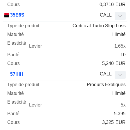
0,3710
EUR
35E6S
CALL
Certificat Turbo Stop Loss
Illimité
1.65x
10
5,240
EUR
CALL
57IHH
Produits Exotiques
Illimité
5x
5.395
3,325
EUR