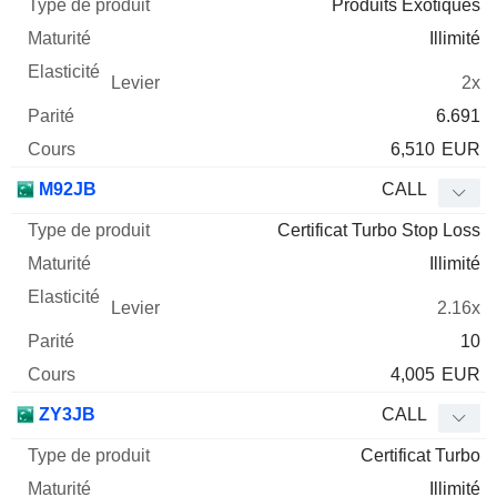
Produits Exotiques
Illimité
2x
6.691
6,510
EUR
M92JB
CALL
Certificat Turbo Stop Loss
Illimité
2.16x
10
4,005
EUR
ZY3JB
CALL
Certificat Turbo
Illimité