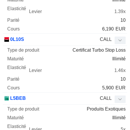
1.39x
10
6,190
EUR
0L10S
CALL
Certificat Turbo Stop Loss
Illimité
1.46x
10
5,900
EUR
L5BEB
CALL
Produits Exotiques
Illimité
5x