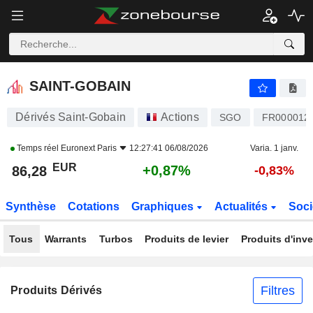
SAINT-GOBAIN
86,28
€
+0,87%
SAINT-GOBAIN
Dérivés Saint-Gobain
Actions
SGO
FR000012
Temps réel
Euronext Paris
12:27:41 06/08/2026
Varia. 1 janv.
EUR
+0,87%
86,28
-0,83%
Synthèse
Cotations
Graphiques
Actualités
Soci
Tous
Warrants
Turbos
Produits de levier
Produits d'inv
Filtres
Produits Dérivés