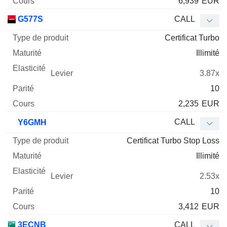
6,939
EUR
G577S
CALL
Certificat Turbo
Illimité
3.87x
10
2,235
EUR
CALL
Y6GMH
Certificat Turbo Stop Loss
Illimité
2.53x
10
3,412
EUR
3ECNB
CALL