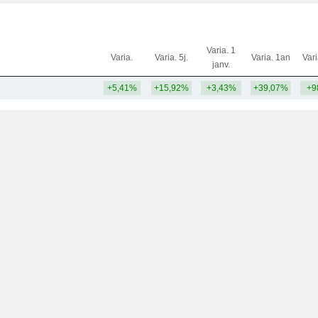
Varia. 1
Varia.
Varia. 5j.
Varia. 1an
Var
janv.
+5,41%
+15,92%
+3,43%
+39,07%
+9