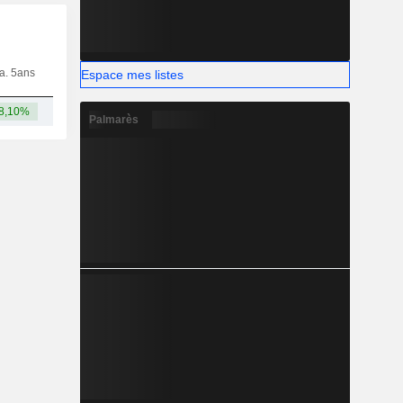
ia. 5ans
Capi.
CT
MT
LT
Espace mes listes
8,10%
19,48 Md
Palmarès