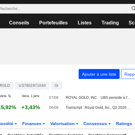
Conseils
Portefeuilles
Listes
Trading
Sc
Ajouter à une liste
Rapp
RGLD
US7802871084
Or
Varia. 5j.
Varia. 1 janv.
07/08
ROYAL GOLD, INC. : UBS persiste à l'achat
15,92%
+3,43%
06/08
Transcript : Royal Gold, Inc., Q2 2026 Earnings Call, Aug 06, 2026
Société
Finances
Valorisation
Consensus
Ratings