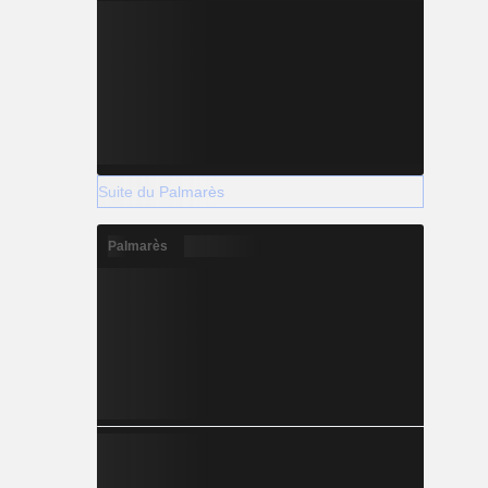
Suite du Palmarès
Palmarès