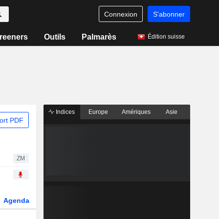
Connexion
S'abonner
reeners
Outils
Palmarès
Édition suisse
Indices
Europe
Amériques
Asie
ort PDF
ZM
Agenda
Secteur
Dérivés
Fonds et ETFs