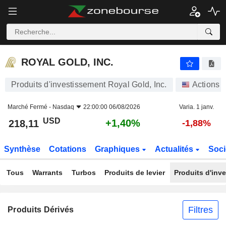
ROYAL GOLD, INC.
218,11
$
+1,40%
ROYAL GOLD, INC.
Produits d'investissement Royal Gold, Inc.
Actions
Marché Fermé -
Nasdaq
22:00:00 06/08/2026
Varia. 1 janv.
USD
+1,40%
218,11
-1,88%
Synthèse
Cotations
Graphiques
Actualités
Soci
Tous
Warrants
Turbos
Produits de levier
Produits d'inv
Filtres
Produits Dérivés