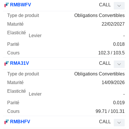
Type
RMBWFV
CALL
de
Obligations Convertibles
Mnemo
Type
produit
Maturité
Elasticité
Levier
Parité
Co
22/02/2027
-
0.018
102.3 / 103.5
RMA31V
CALL
Obligations Convertibles
14/09/2026
-
0.019
99.71 / 101.31
RMBHFV
CALL