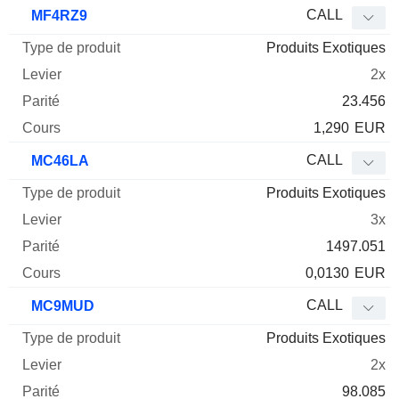
Type
CALL
MF4RZ9
de
Produits Exotiques
Mnemo
Type
produit
Levier
Parité
Cours
2x
23.456
1,290
EUR
CALL
MC46LA
Produits Exotiques
3x
1497.051
0,0130
EUR
CALL
MC9MUD
Produits Exotiques
2x
98.085