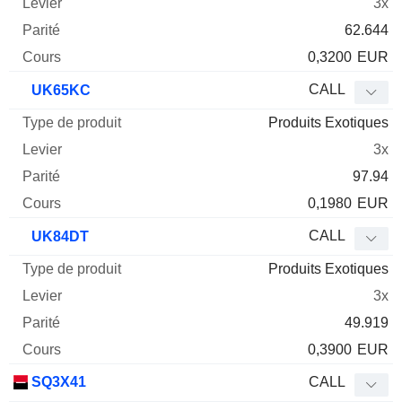
3x
62.644
0,3200
EUR
CALL
UK65KC
Produits Exotiques
3x
97.94
0,1980
EUR
CALL
UK84DT
Produits Exotiques
3x
49.919
0,3900
EUR
SQ3X41
CALL