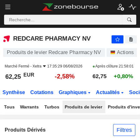
REDCARE PHARMACY NV
62,25
€
-2,58%
REDCARE PHARMACY NV
Produits de levier Redcare Pharmacy NV
Actions
Marché Fermé -
Xetra
17:35:29 06/08/2026
Après clôture
21:58:01
EUR
-2,58%
62,25
62,75
+0,80%
Synthèse
Cotations
Graphiques
Actualités
Soci
Tous
Warrants
Turbos
Produits de levier
Produits d'inv
Filtres
Produits Dérivés