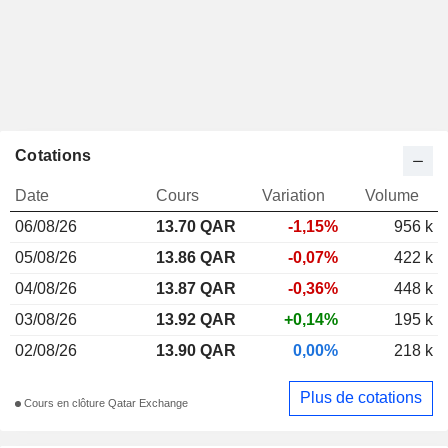
Cotations
Date
Cours
Variation
Volume
06/08/26
13.70 QAR
-1,15%
956 k
05/08/26
13.86 QAR
-0,07%
422 k
04/08/26
13.87 QAR
-0,36%
448 k
03/08/26
13.92 QAR
+0,14%
195 k
02/08/26
13.90 QAR
0,00%
218 k
Plus de cotations
Cours en clôture Qatar Exchange