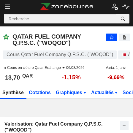
QATAR FUEL COMPANY Q.P.S.C. ("WOQOD")
13,70
﷼
-1,15%
QATAR FUEL COMPANY
Q.P.S.C. ("WOQOD")
Cours Qatar Fuel Company Q.P.S.C. ("WOQOD")
Ac
Cours en clôture
Qatar Exchange
06/08/2026
Varia. 1 janv.
QAR
-1,15%
13,70
-9,69%
Synthèse
Cotations
Graphiques
Actualités
Soci
Valorisation: Qatar Fuel Company Q.P.S.C.
("WOQOD")