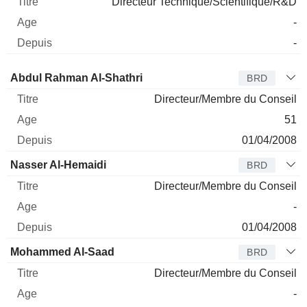
Directeur Technique/Scientifique/R&D
-
-
Administrateur
Titre
Age
Depuis
Abdul Rahman Al-Shathri
BRD
Directeur/Membre du Conseil
51
01/04/2008
Nasser Al-Hemaidi
BRD
Directeur/Membre du Conseil
-
01/04/2008
Mohammed Al-Saad
BRD
Directeur/Membre du Conseil
-