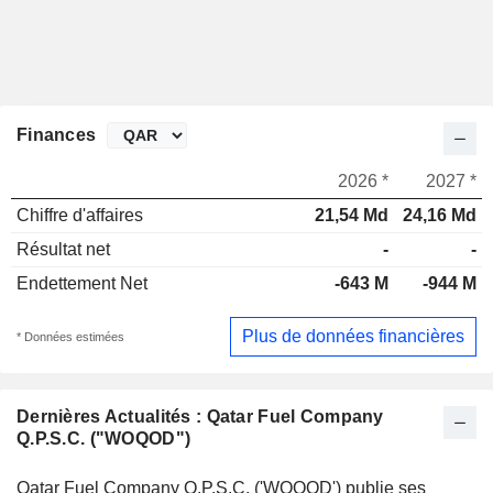
Finances
2026 *
2027 *
Chiffre d'affaires
21,54 Md
24,16 Md
Résultat net
-
-
Endettement Net
-643 M
-944 M
Plus de données financières
* Données estimées
Dernières Actualités : Qatar Fuel Company
Q.P.S.C. ("WOQOD")
Qatar Fuel Company Q.P.S.C. ('WOQOD') publie ses