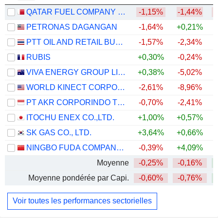
QATAR FUEL COMPANY Q.P.S.C. ("WOQOD")
-1,15%
-1,44%
PETRONAS DAGANGAN
-1,64%
+0,21%
PTT OIL AND RETAIL BUSINESS
-1,57%
-2,34%
RUBIS
+0,30%
-0,24%
+
VIVA ENERGY GROUP LIMITED
+0,38%
-5,02%
+
WORLD KINECT CORPORATION
-2,61%
-8,96%
+
PT AKR CORPORINDO TBK
-0,70%
-2,41%
+
ITOCHU ENEX CO.,LTD.
+1,00%
+0,57%
SK GAS CO., LTD.
+3,64%
+0,66%
NINGBO FUDA COMPANY LIMITED
-0,39%
+4,09%
Moyenne
-0,25%
-0,16%
Moyenne pondérée par Capi.
-0,60%
-0,76%
Voir toutes les performances sectorielles