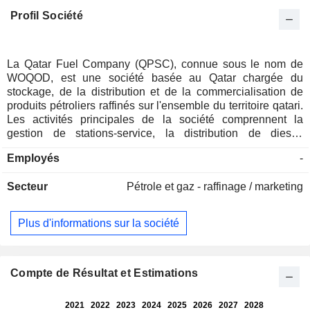
Profil Société
La Qatar Fuel Company (QPSC), connue sous le nom de
WOQOD, est une société basée au Qatar chargée du
stockage, de la distribution et de la commercialisation de
produits pétroliers raffinés sur l'ensemble du territoire qatari.
Les activités principales de la société comprennent la
gestion de stations-service, la distribution de diesel,
d’essence et de carburant aviation, la fourniture de gaz de
Employés
-
pétrole liquéfié, l’avitaillement de navire à navire dans les
eaux qataries, l’importation et la distribution de bitume, ainsi
Secteur
Pétrole et gaz - raffinage / marketing
que la fourniture de lubrifiants de marque WOQOD. Outre
ses services liés aux carburants, la société est active dans
le contrôle technique des véhicules, l’approvisionnement
Plus d'informations sur la société
maritime, le transport de pétrole et de gaz entre les ports,
ainsi que les services immobiliers. La société opère par
l’intermédiaire de plusieurs filiales, notamment Qatar Jet
Fuel Company Q.S.C., qui fournit du carburant pour avions à
Compte de Résultat et Estimations
des appareils commerciaux et privés ; WOQOD Vehicle
Inspection Company (Fahes) S.P.C., qui fournit des services