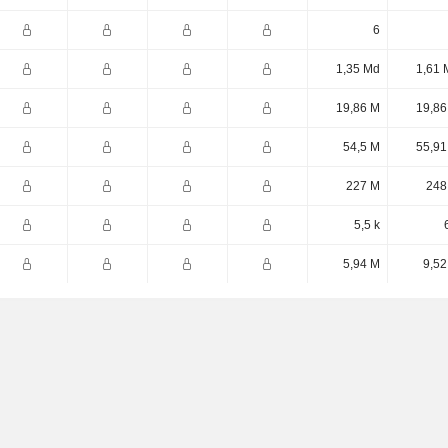
6
1,35 Md
1,61 
19,86 M
19,86
54,5 M
55,91
227 M
248
5,5 k
5,94 M
9,52