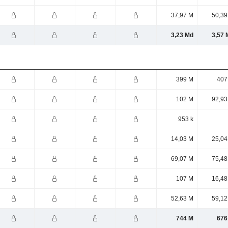
37,97 M
50,39
3,23 Md
3,57 
399 M
407
102 M
92,93
953 k
14,03 M
25,04
69,07 M
75,48
107 M
16,48
52,63 M
59,12
744 M
676