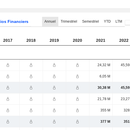
ios Financiers
Annuel
Trimestriel
Semestriel
YTD
LTM
2017
2018
2019
2020
2021
2022
24,32 M
45,59
6,05 M
30,38 M
45,59
21,78 M
23,27
355 M
328
377 M
351