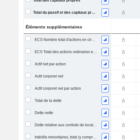
Total des capitaux propres
Total du passif et des capitaux propres
Éléments supplémentaires
ECS Nombre total d'actions en circulation à la date de dépôt
ECS Total des actions ordinaires en circulation
Actif net par action
Actif corporel net
Actif corporel net par action
Total de la dette
Dette nette
Dette relative aux contrats de location
Intérêts minoritaires, total (y compris la division financière)