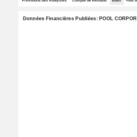
Prévisions des Analystes
Compte de Résultat
Bilan
Flux d
Données Financières Publiées: POOL CORPO