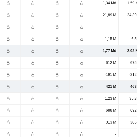
1,34 Md
1,59 
21,89 M
24,39
-
1,15 M
6,5
1,77 Md
2,02 
612 M
675
-191 M
-212
421 M
463
1,23 M
35,3
688 M
692
313 M
305
-