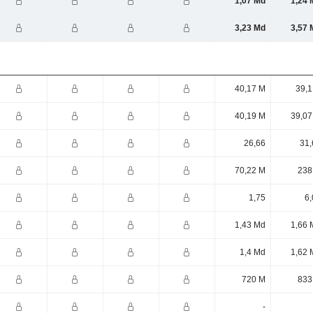
1,07 Md
1,24 
3,23 Md
3,57 
40,17 M
39,1
40,19 M
39,07
26,66
31,
70,22 M
238
1,75
6,
1,43 Md
1,66 
1,4 Md
1,62 
720 M
833
-