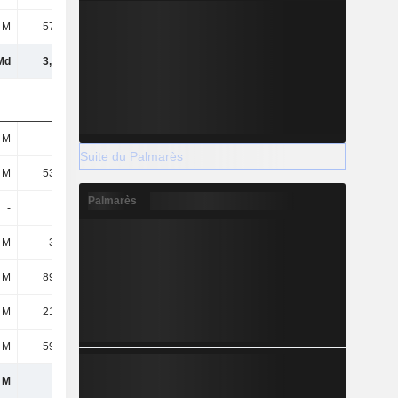
 M
57,67 M
61,94 M
59,88 M
Md
3,43 Md
3,37 Md
3,63 Md
 M
509 M
525 M
653 M
Suite du Palmarès
 M
53,72 M
37,27 M
34,32 M
Palmarès
-
-
-
-
 M
38,2 M
49,47 M
13,03 M
 M
89,22 M
98,28 M
105 M
 M
21,21 M
87,85 M
23,63 M
 M
59,74 M
46,08 M
51,35 M
 M
771 M
844 M
880 M