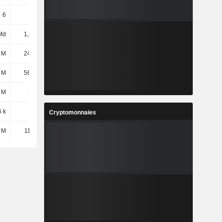
6
6
6
6
Md
1,39 Md
1,32 Md
1,48 Md
 M
24,08 M
24,47 M
23,91 M
 M
56,18 M
58,74 M
58,97 M
 M
281 M
318 M
360 M
6 k
6 k
6 k
6 k
Cryptomonnaies
 M
11,72 M
8,59 M
8 M