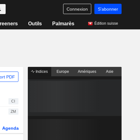
Connexion
S'abonner
reeners
Outils
Palmarès
Édition suisse
Indices
Europe
Amériques
Asie
ort PDF
CI
ZM
Agenda
Secteur
Dérivés
Fonds et ETFs