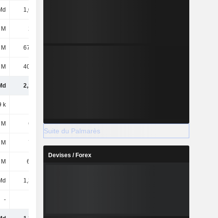
Md
1,02 Md
901 M
1,19 Md
 M
222 M
223 M
230 M
 M
67,42 M
81,41 M
95,63 M
 M
40,03 M
44,96 M
48,31 M
Md
2,12 Md
2,09 Md
2,44 Md
9 k
38 k
38 k
37 k
 M
606 M
639 M
671 M
Suite du Palmarès
 M
700 M
648 M
521 M
Devises / Forex
 M
6,58 M
-13,66 M
-6,52 M
Md
1,31 Md
1,27 Md
1,19 Md
-
-
-
-