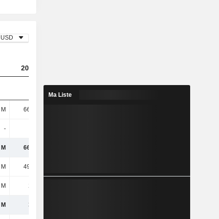
USD
2023
2024
2025
Ma Liste
 M
66,54 M
77,86 M
105 M
-
-
-
-
 M
66,54 M
77,86 M
105 M
 M
49,25 M
22,88 M
36,04 M
 M
294 M
292 M
312 M
 M
343 M
315 M
348 M