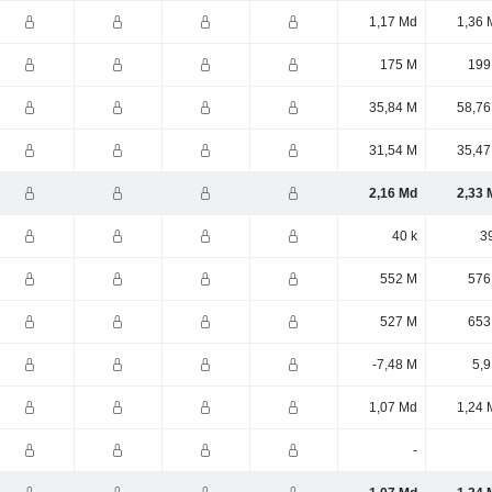
1,17 Md
1,36 
175 M
199
35,84 M
58,76
31,54 M
35,47
2,16 Md
2,33 
40 k
3
552 M
576
527 M
653
-7,48 M
5,9
1,07 Md
1,24 
-