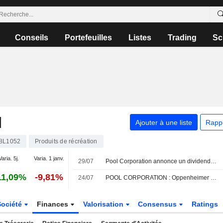
Conseils
Portefeuilles
Listes
Trading
Sc
N
Ajouter à une liste
Rapp
8L1052
Produits de récréation
Varia. 5j.
Varia. 1 janv.
29/07
Pool Corporation annonce un dividende trimestriel en numéraire, payable le 27 août 2026
11,09%
-9,81%
24/07
POOL CORPORATION : Oppenheimer persiste à l'achat
Société
Finances
Valorisation
Consensus
Ratings