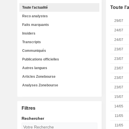
Toute l'
Toute l'actualité
Reco analystes
29/07
Faits marquants
24/07
Insiders
24/07
Transcripts
23/07
Communiqués
23/07
Publications officielles
Autres langues
23/07
Articles Zonebourse
23/07
Analyses Zonebourse
23/07
15/07
14/05
Filtres
11/05
Rechercher
11/05