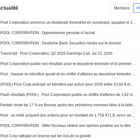
actualité
Mentions
P
Pool Corporation annonce un dividende trimestriel en numéraire, payable le 27 août 2026
POOL CORPORATION : Oppenheimer persiste à l'achat
POOL CORPORATION : Deutsche Bank Securities neutre sur le dossier
Transcript : Pool Corporation, Q2 2026 Earnings Call, Jul 23, 2026
Pool Corporation publie ses résultats pour le deuxième trimestre et le premier semestre clos le 30 juin 2026
Pool : hausse du bénéfice ajusté et du chiffre d'affaires au deuxième trimestre ; les prévisions pour 2026 sont maintenues
(POOL) Pool Corp anticipe un bénéfice par action pour 2026 entre 10,66 $ et 10,96 $, contre une estimation FactSet de 11,07 $
Flash résultats (POOL) : Pool Corporation publie un chiffre d'affaires de 1,82 milliard de dollars au deuxième trimestre, conforme aux estimations de FactSet
Pentair chute de 17 % en Bourse après des prévisions moroses liées à la faiblesse des ventes de piscines
Pool : un initié acquiert des actions pour un montant de 1 759 471 $, selon une déclaration récente à la SEC
POOL CORPORATION : Stifel Nicolaus réitère son opinion positive sur le titre
Pool Corp rattrapé en bourse par les lois de la gravité