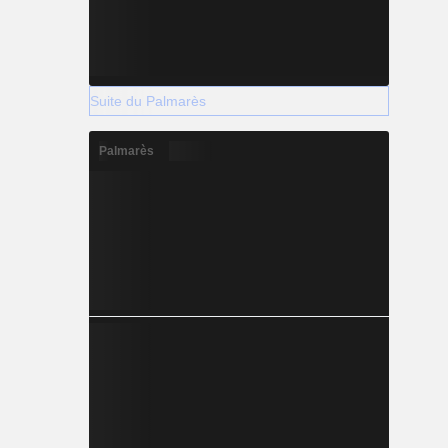
Suite du Palmarès
Palmarès