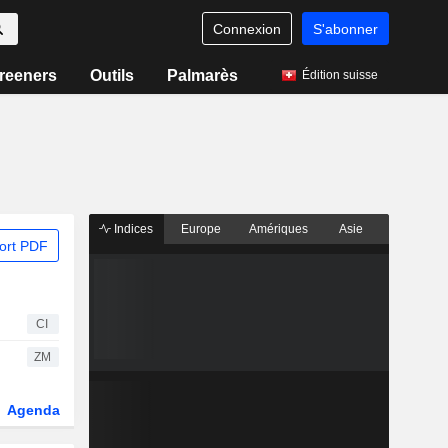
Connexion
S'abonner
reeners
Outils
Palmarès
Édition suisse
Indices
Europe
Amériques
Asie
ort PDF
CI
ZM
Agenda
Secteur
Dérivés
Fonds et ETFs