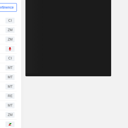
ertinence
CI
ZM
ZM
CI
MT
MT
MT
RE
MT
ZM