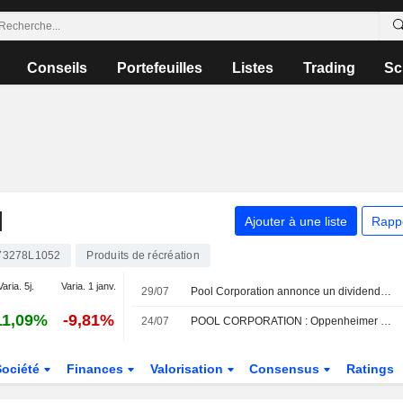
Conseils
Portefeuilles
Listes
Trading
Sc
N
Ajouter à une liste
Rapp
73278L1052
Produits de récréation
Varia. 5j.
Varia. 1 janv.
29/07
Pool Corporation annonce un dividende trimestriel en numéraire, payable le 27 août 2026
11,09%
-9,81%
24/07
POOL CORPORATION : Oppenheimer persiste à l'achat
Société
Finances
Valorisation
Consensus
Ratings