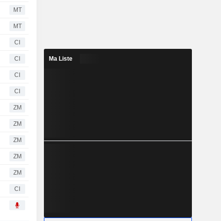
MT
MT
CI
CI
Ma Liste
CI
CI
ZM
ZM
ZM
ZM
ZM
CI