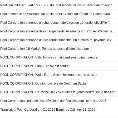
Pool : un initié acquiert pour 1 900 000 $ d'actions, selon un récent dépôt auprès de la SEC
Pool nomme John Watwood au poste de PDG suite au départ de Peter Arvan
Pool Corporation annonce un changement de direction générale, effectif le 4 mai 2026
Pool Corporation annonce des changements au sein de son conseil d'administration, effectifs au 4 mai 2026
Pool Corporation annonce un dividende trimestriel en numéraire, payable le 28 mai 2026
Pool Corporation élit Mark A. Pompa au poste d'administrateur
POOL CORPORATION : Stifel Nicolaus maintient son opinion neutre
POOL CORPORATION : Loop Capital est neutre
POOL CORPORATION : Wells Fargo Securities neutre sur le dossier
POOL CORPORATION : Opinion positive de Goldman Sachs
POOL CORPORATION : Deutsche Bank Securities toujours neutre sur le dossier
Pool Corporation confirme ses prévisions de résultats pour l'exercice 2026
Transcript : Pool Corporation, Q1 2026 Earnings Call, Apr 23, 2026