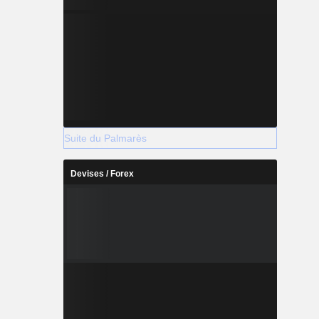
Suite du Palmarès
Devises / Forex