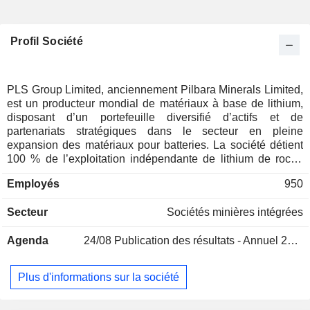
Profil Société
PLS Group Limited, anciennement Pilbara Minerals Limited,
est un producteur mondial de matériaux à base de lithium,
disposant d’un portefeuille diversifié d’actifs et de
partenariats stratégiques dans le secteur en pleine
expansion des matériaux pour batteries. La société détient
100 % de l’exploitation indépendante de lithium de roche
dure Pilgangoora, en Australie, ainsi que du projet Colina
Employés
950
Lithium au Brésil. La société est également intégrée à la
chaîne de valeur du lithium par le biais de sa coentreprise
Secteur
Sociétés minières intégrées
avec POSCO Pilbara Lithium Solution Co. Ltd en Corée du
Sud, qui fabrique de l'hydroxyde de lithium de qualité
Agenda
24/08
Publication des résultats - Annuel 2026
batterie. L'exploitation de Pilgangoora est située à 140
kilomètres (km) au sud-est de Port Hedland, dans la région
de Pilbara, riche en ressources, en Australie-Occidentale,
Plus d'informations sur la société
sur les terres de Nyamal et de Kariyarra. Le projet Colina est
situé à 10 km de la ville de Salinas, dans la juridiction