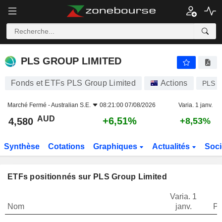
PLS GROUP LIMITED
4,580
$
+6,51%
PLS GROUP LIMITED
Fonds et ETFs PLS Group Limited
Actions
PLS
Marché Fermé -
Australian S.E.
08:21:00 07/08/2026
Varia. 1 janv.
AUD
+6,51%
4,580
+8,53%
Synthèse
Cotations
Graphiques
Actualités
Soci
ETFs positionnés sur PLS Group Limited
Varia. 1
Nom
janv.
Po