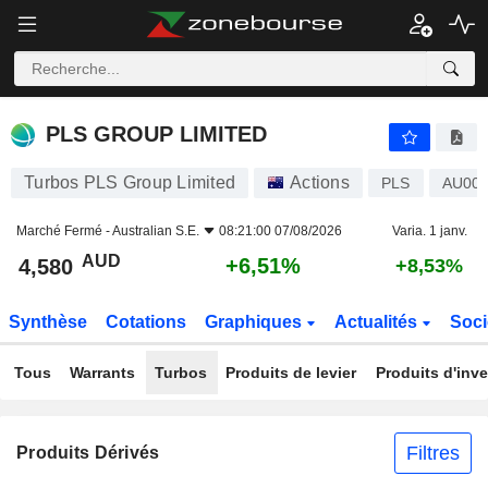
PLS GROUP LIMITED
4,580
$
+6,51%
PLS GROUP LIMITED
Turbos PLS Group Limited
Actions
PLS
AU00
Marché Fermé -
Australian S.E.
08:21:00 07/08/2026
Varia. 1 janv.
AUD
+6,51%
4,580
+8,53%
Synthèse
Cotations
Graphiques
Actualités
Soci
Tous
Warrants
Turbos
Produits de levier
Produits d'inv
Filtres
Produits Dérivés