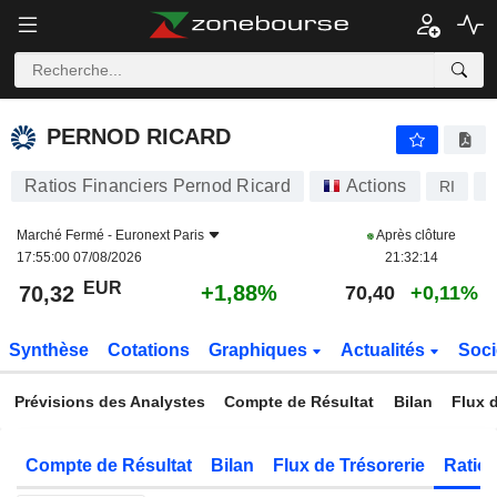
PERNOD RICARD
70,32
€
+1,88%
PERNOD RICARD
Ratios Financiers Pernod Ricard
Actions
RI
F
Marché Fermé -
Euronext Paris
Après clôture
17:55:00 07/08/2026
21:32:14
EUR
+1,88%
70,32
70,40
+0,11%
Synthèse
Cotations
Graphiques
Actualités
Soci
Prévisions des Analystes
Compte de Résultat
Bilan
Flux d
Compte de Résultat
Bilan
Flux de Trésorerie
Ratios