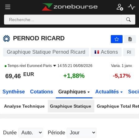
PERNOD RICARD
69,46
€
+1,88%
PERNOD RICARD
Graphique Statique Pernod Ricard
Actions
RI
Temps réel
Euronext Paris
14:55:21 06/08/2026
Varia. 1 janv.
EUR
+1,88%
69,46
-5,17%
Synthèse
Cotations
Graphiques
Actualités
Soci
Analyse Technique
Graphique Statique
Graphique Total Re
Durée
Période