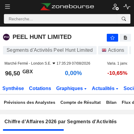
PEEL HUNT LIMITED
96,50
p
0,00%
PEEL HUNT LIMITED
Segments d'Activités Peel Hunt Limited
Actions
Marché Fermé -
London S.E.
17:35:29 07/08/2026
Varia. 1 janv.
GBX
0,00%
96,50
-10,65%
Synthèse
Cotations
Graphiques
Actualités
Soci
Prévisions des Analystes
Compte de Résultat
Bilan
Flux d
Chiffre d'Affaires 2026 par Segments d'Activités