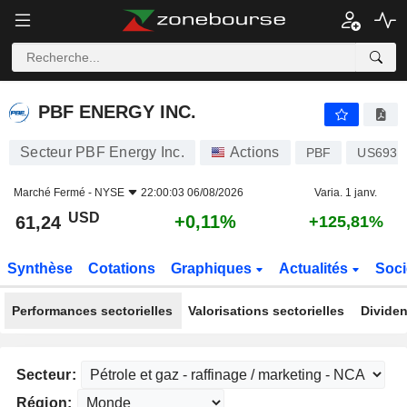
PBF ENERGY INC.
61,24
$
+0,11%
PBF ENERGY INC.
Secteur PBF Energy Inc.
Actions
PBF
US6931
Marché Fermé -
NYSE
22:00:03 06/08/2026
Varia. 1 janv.
USD
+0,11%
61,24
+125,81%
Synthèse
Cotations
Graphiques
Actualités
Soci
Performances sectorielles
Valorisations sectorielles
Dividen
Secteur:
Région: