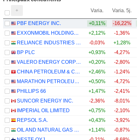
V
Varia.
Varia. 5j.
PBF ENERGY INC.
+0,11%
-16,22%
+
EXXONMOBIL HOLDINGS CORPORATION
+2,12%
-1,36%
+
RELIANCE INDUSTRIES LTD
-0,03%
+1,28%
BP PLC
+0,93%
-4,27%
+
VALERO ENERGY CORPORATION
+0,20%
-2,80%
+
CHINA PETROLEUM & CHEMICAL CORPORATION
+2,46%
-1,24%
MARATHON PETROLEUM CORPORATION
+0,50%
-4,72%
+
PHILLIPS 66
+1,47%
-2,41%
+
SUNCOR ENERGY INC.
-2,36%
-8,01%
+
IMPERIAL OIL LIMITED
+0,75%
-2,10%
+
REPSOL S.A.
+0,43%
-3,92%
+
OIL AND NATURAL GAS CORPORATION LIMITED
+1,14%
-0,87%
NESTE OYJ
-0,21%
-8,68%