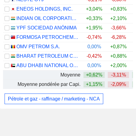
ENEOS HOLDINGS, INC.
+3,04%
+0,83%
INDIAN OIL CORPORATION LIMITED
+0,33%
+2,10%
YPF SOCIEDAD ANÓNIMA
+1,95%
-3,66%
FORMOSA PETROCHEMICAL CORPORATION
-0,74%
-6,28%
+
OMV PETROM S.A.
0,00%
+0,87%
+
BHARAT PETROLEUM CORPORATION LIMITED
-0,42%
+0,88%
ABU DHABI NATIONAL OIL COMPANY FOR DISTRIBUTION
0,00%
+2,00%
Moyenne
+0,62%
-3,11%
Moyenne pondérée par Capi.
+1,15%
-2,09%
+
Pétrole et gaz - raffinage / marketing - NCA