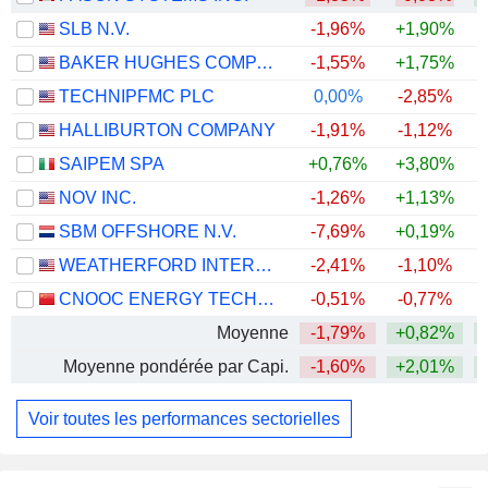
SLB N.V.
-1,96%
+1,90%
+
BAKER HUGHES COMPANY
-1,55%
+1,75%
+
TECHNIPFMC PLC
0,00%
-2,85%
+
HALLIBURTON COMPANY
-1,91%
-1,12%
+
SAIPEM SPA
+0,76%
+3,80%
+
NOV INC.
-1,26%
+1,13%
+
SBM OFFSHORE N.V.
-7,69%
+0,19%
+
WEATHERFORD INTERNATIONAL PLC
-2,41%
-1,10%
+
CNOOC ENERGY TECHNOLOGY & SERVICES LIMITED
-0,51%
-0,77%
Moyenne
-1,79%
+0,82%
+
Moyenne pondérée par Capi.
-1,60%
+2,01%
+
Voir toutes les performances sectorielles