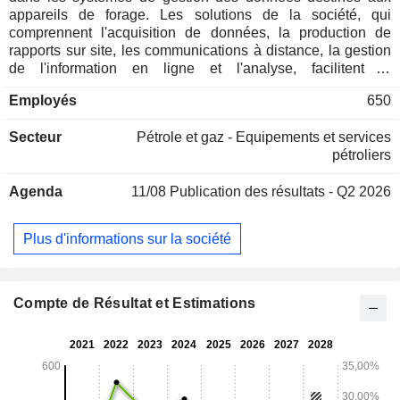
appareils de forage. Les solutions de la société, qui
comprennent l'acquisition de données, la production de
rapports sur site, les communications à distance, la gestion
de l'information en ligne et l'analyse, facilitent la
collaboration entre l'appareil de forage et le bureau. Les
Employés
650
produits de la société comprennent AutoDriller, DataLink,
Electronic Drilling Recorder, Gas Analyzer, Mud Analyzer et
Secteur
Pétrole et gaz - Equipements et services
d’autres. Par l’intermédiaire de sa filiale, Intelligent
pétroliers
Wellhead Systems Inc. (IWS), la société fournit également
des systèmes de contrôle techniques, des solutions
Agenda
11/08
Publication des résultats - Q2 2026
d’acquisition de données et des logiciels destinés à
automatiser les flux de travail et les processus liés aux
opérations de complétion des puits de pétrole et de gaz,
Plus d'informations sur la société
améliorant ainsi la sécurité et l’efficacité sur les sites de
forage. Par l’intermédiaire de sa filiale, Energy Toolbase
Software, Inc. (ETB), la société fournit également des
produits et des services destinés au secteur de l’énergie
Compte de Résultat et Estimations
solaire et du stockage d’énergie. Les solutions d’ETB
permettent aux développeurs de projets de modéliser, de
contrôler et de surveiller la rentabilité et les performances
des projets d’énergie solaire et de stockage.