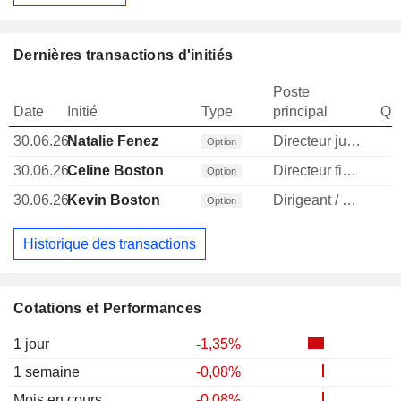
Dernières transactions d'initiés
Poste
Date
Initié
Type
principal
Qua
30.06.26
Natalie Fenez
Directeur juridique
Option
30.06.26
Celine Boston
Directeur financier
Option
30.06.26
Kevin Boston
Dirigeant / cadre principal
Option
Historique des transactions
Cotations et Performances
1 jour
-1,35%
1 semaine
-0,08%
Mois en cours
-0,08%