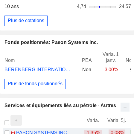
10 ans
4,74
24,57
Plus de cotations
Fonds positionnés: Pason Systems Inc.
Varia. 1
Nom
PEA
janv.
Not
BERENBERG INTERNATIONAL MICRO CAP M A
Non
-3,00%
Plus de fonds positionnés
Services et équipements liés au pétrole - Autres
Varia.
Varia. 5j.
PASON SYSTEMS INC.
-1,35%
-0,08%