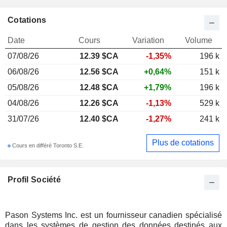
Cotations
Date
Cours
Variation
Volume
07/08/26
12.39 $CA
-1,35%
196 k
06/08/26
12.56 $CA
+0,64%
151 k
05/08/26
12.48 $CA
+1,79%
196 k
04/08/26
12.26 $CA
-1,13%
529 k
31/07/26
12.40 $CA
-1,27%
241 k
Plus de cotations
Cours en différé Toronto S.E.
Profil Société
Pason Systems Inc. est un fournisseur canadien spécialisé
dans les systèmes de gestion des données destinés aux