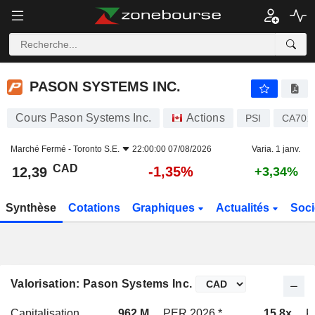
PASON SYSTEMS INC.
12,39
$
-1,35%
PASON SYSTEMS INC.
Cours Pason Systems Inc.
Actions
PSI
CA702
Marché Fermé -
Toronto S.E.
22:00:00 07/08/2026
Varia. 1 janv.
CAD
-1,35%
12,39
+3,34%
Synthèse
Cotations
Graphiques
Actualités
Soci
Valorisation: Pason Systems Inc.
Capitalisation
962 M
PER 2026 *
15,8x
P