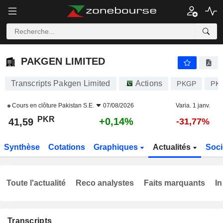
PAKGEN LIMITED
41,59
₨
+0,14%
PAKGEN LIMITED
Transcripts Pakgen Limited
Actions
PKGP
PK
Cours en clôture
Pakistan S.E.
07/08/2026
Varia. 1 janv.
PKR
+0,14%
41,59
-31,77%
Synthèse
Cotations
Graphiques
Actualités
Soci
Toute l'actualité
Reco analystes
Faits marquants
In
Transcripts