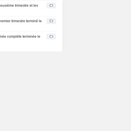
euxième trimestre et les
CI
emier trimestre terminé le
CI
nnée complète terminée le
CI