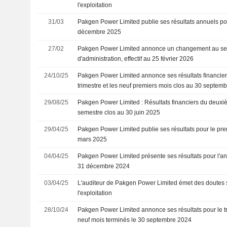
l'exploitation
31/03
Pakgen Power Limited publie ses résultats annuels pour
décembre 2025
27/02
Pakgen Power Limited annonce un changement au sei
d'administration, effectif au 25 février 2026
24/10/25
Pakgen Power Limited annonce ses résultats financiers
trimestre et les neuf premiers mois clos au 30 septem
29/08/25
Pakgen Power Limited : Résultats financiers du deuxiè
semestre clos au 30 juin 2025
29/04/25
Pakgen Power Limited publie ses résultats pour le prem
mars 2025
04/04/25
Pakgen Power Limited présente ses résultats pour l'a
31 décembre 2024
03/04/25
L'auditeur de Pakgen Power Limited émet des doutes s
l'exploitation
28/10/24
Pakgen Power Limited annonce ses résultats pour le tr
neuf mois terminés le 30 septembre 2024