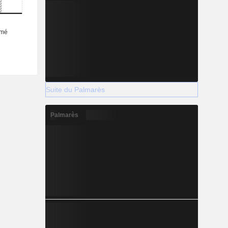
Suite du Palmarès
Palmarès