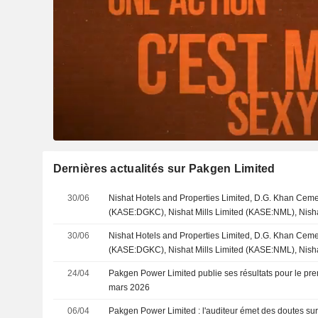
Dernières actualités sur Pakgen Limited
30/06
Nishat Hotels and Properties Limited, D.G. Khan Ce
(KASE:DGKC), Nishat Mills Limited (KASE:NML), Nish
(KASE:NPL), Nishat Chunian Power Limited (KASE:NCP
30/06
Nishat Hotels and Properties Limited, D.G. Khan Ce
(KASE:LPL) et Pakgen Power Limited (KASE:PKGP) ont f
(KASE:DGKC), Nishat Mills Limited (KASE:NML), Nish
d'une participation de 13,41 % dans Rafhan Maize Pro
(KASE:NPL), Nishat Chunian Power Limited (KASE:NCP
(KASE:RMPL) auprès d'un groupe d'actionnaires.
24/04
Pakgen Power Limited publie ses résultats pour le prem
(KASE:LPL) et Pakgen Power Limited (KASE:PKGP) ont f
mars 2026
d'une participation de 3,20 % dans Rafhan Maize Prod
(KASE:RMPL).
06/04
Pakgen Power Limited : l'auditeur émet des doutes sur 