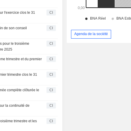
 l'exercice clos le 31
CI
n de son conseil
CI
Agenda de la société
 pour le troisième
CI
bre 2025
me trimestre et du premier
CI
ier trimestre clos le 31
CI
nnée complète clôturée le
CI
ur la continuité de
CI
oisième trimestre et les
CI