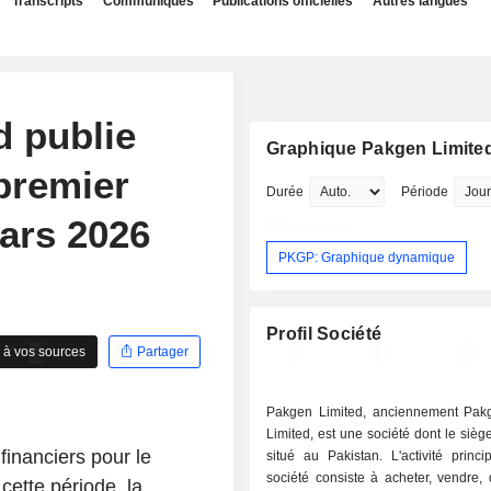
Transcripts
Communiqués
Publications officielles
Autres langues
 publie
Graphique Pakgen Limite
 premier
Durée
Période
mars 2026
PKGP: Graphique dynamique
Profil Société
 à vos sources
Partager
Pakgen Limited, anciennement Pa
Limited, est une société dont le siège
financiers pour le
situé au Pakistan. L'activité princ
société consiste à acheter, vendre, 
cette période, la