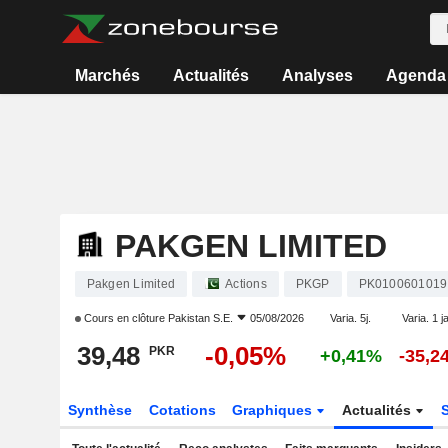
Marchés
Actualités
Analyses
Agenda
PAKGEN LIMITED
Pakgen Limited
Actions
PKGP
PK0100601019
Cours en clôture
Pakistan S.E.
05/08/2026
Varia. 5j.
Varia. 1 j
39,48
-0,05%
PKR
+0,41%
-35,2
Synthèse
Cotations
Graphiques
Actualités