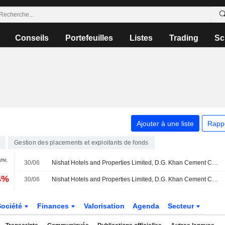
Conseils
Portefeuilles
Listes
Trading
Sc
Ajouter à une liste
Rapp
Gestion des placements et exploitants de fonds
anv.
30/06
Nishat Hotels and Properties Limited, D.G. Khan Cement Company Limited (KASE:DGKC), Nishat Mills Limited (KASE:NML), Nishat Power Limited (KASE:NPL), Nishat Chunian Power Limited (KASE:NCPL), Lalpir Power Limited (KASE:LPL) et Pakgen Power Limited (KASE:PKGP) ont finalisé l'acquisition d'une participation de 13,41 % dans Rafhan Maize Products Co. Limited (KASE:RMPL) auprès d'un groupe d'actionnaires.
4%
30/06
Nishat Hotels and Properties Limited, D.G. Khan Cement Company Limited (KASE:DGKC), Nishat Mills Limited (KASE:NML), Nishat Power Limited (KASE:NPL), Nishat Chunian Power Limited (KASE:NCPL), Lalpir Power Limited (KASE:LPL) et Pakgen Power Limited (KASE:PKGP) ont finalisé l'acquisition d'une participation de 3,20 % dans Rafhan Maize Products Co. Limited (KASE:RMPL).
Société
Finances
Valorisation
Agenda
Secteur