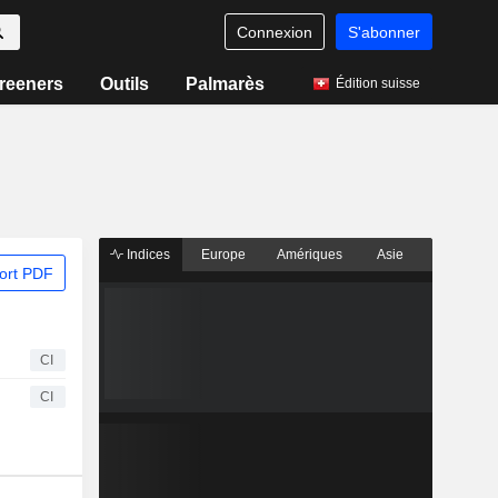
Connexion
S'abonner
reeners
Outils
Palmarès
Édition suisse
Indices
Europe
Amériques
Asie
ort PDF
CI
CI