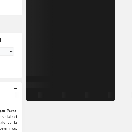
d
kgen Power
 social est
ipale de la
détenir ou,