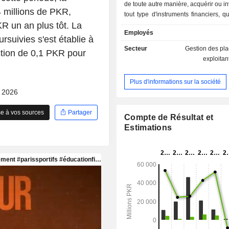
de toute autre manière, acquérir ou in
4 millions de PKR,
tout type d'instruments financiers, qu
KR un an plus tôt. La
de titres de créance ou de capitaux
Employés
compris, sans s'y limiter, les actions, l
rsuivies s'est établie à
sociétés, les obligations, les titres o
Secteur
Gestion des pl
ction de 0,1 PKR pour
les certificats de fonds communs de
exploitan
certificats modaraba, certificats 
sukuk, certificats de participation à 
Plus d'informations sur la société
certificats de financement à terme, ce
- 2026
fonds communs de placement et tout 
négociable et/ou certificat de quel
e à vos sources
Partager
que ce soit, ainsi que les obligation
Compte de Résultat et
émis ou garantis par le gouver
Estimations
Pakistan.