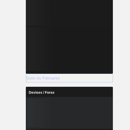
Suite du Palmarès
Devises / Forex