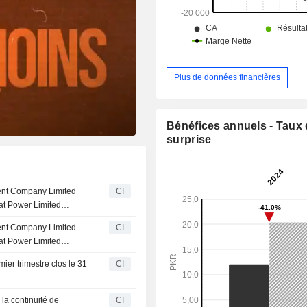
Plus de données financières
Bénéfices annuels - Taux
surprise
ment Company Limited
CI
at Power Limited
L), Lalpir Power Limited
ment Company Limited
CI
inalisé l'acquisition
at Power Limited
ducts Co. Limited
L), Lalpir Power Limited
ier trimestre clos le 31
CI
inalisé l'acquisition
ucts Co. Limited
la continuité de
CI