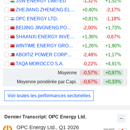
JSW ENERGY LIMITED
-1,32%
+1,52%
ZHEJIANG ZHENENG ELECTRIC POWER CO., LTD.
+0,40%
-2,17%
OPC ENERGY LTD.
+0,81%
-1,18%
+
BEIJING JINGNENG POWER CO., LTD.
-2,00%
+1,73%
+
SHAANXI ENERGY INVESTMENT CO., LTD.
+1,36%
-0,67%
WINTIME ENERGY GROUP CO.,LTD.
+1,26%
+1,90%
+
ABOITIZ POWER CORPORATION
-2,48%
+1,17%
TAQA MOROCCO S.A.
-0,22%
+4,91%
Moyenne
-0,57%
+0,97%
+
Moyenne pondérée par Capi.
-0,67%
+0,33%
+
Voir toutes les performances sectorielles
Dernier Transcript: OPC Energy Ltd.
OPC Energy Ltd., Q1 2026