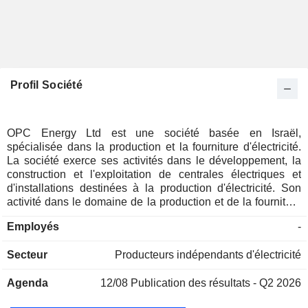
Profil Société
OPC Energy Ltd est une société basée en Israël,
spécialisée dans la production et la fourniture d'électricité.
La société exerce ses activités dans le développement, la
construction et l'exploitation de centrales électriques et
d'installations destinées à la production d'électricité. Son
activité dans le domaine de la production et de la fourniture
d'électricité se concentre sur la production d'électricité à
Employés
-
l'aide de technologies conventionnelles et de cogénération.
Les projets photovoltaïques de la société comprennent : la
Secteur
Producteurs indépendants d'électricité
centrale électrique de Rotem, détenue par Rotem et Veridis,
qui fonctionne selon une technologie conventionnelle, et la
Agenda
12/08
Publication des résultats - Q2 2026
centrale électrique de Hadera, détenue par Hadera et
fonctionnant selon une technologie de cogénération, c'est-à-