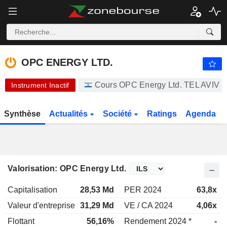
OPC ENERGY LTD.
23,04
₪
-2,58%
OPC ENERGY LTD.
Cours OPC Energy Ltd. TEL AV
Instrument Inactif
Synthèse
Actualités
Société
Ratings
Agenda
Valorisation: OPC Energy Ltd.
Capitalisation
28,53 Md
PER 2024
63,8x
Valeur d'entreprise
31,29 Md
VE / CA 2024
4,06x
Flottant
56,16%
Rendement 2024 *
-